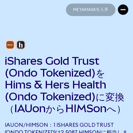
METAMASKを入手
METAMASKを入手
iShares Gold Trust
(Ondo Tokenized)を
Hims & Hers Health
(Ondo Tokenized)に変換
（IAUonからHIMSonへ）
IAUON/HIMSON：1 ISHARES GOLD TRUST
(ONDO TOKENIZED)は2.5087 HIMSONに相当しま