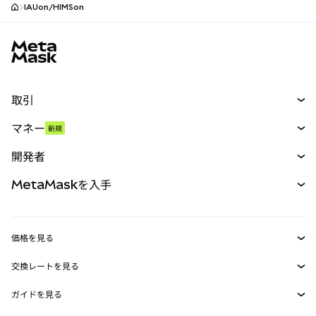
IAUon/HIMSon
MetaMaskサイトフッター
取引
スワップ
マネー
新規
予測
新規
購入
開発者
パーペチュアル
新規
カード
ドキュメントを表示
MetaMaskを入手
RWA
mUSD
新規
ダッシュボード
トランザクションシールド
収益化
Smart Accounts Kit
Agent Wallet
新規
価格を見る
埋め込みウォレット
Snaps
ビットコインの価格
交換レートを見る
MetaMask Connect
イーサリアムの価格
報酬
新規
BTC→USD
Solanaの価格
ガイドを見る
Snaps
セキュリティ
ETH→USD
BTCの購入
Shiba Inuの価格