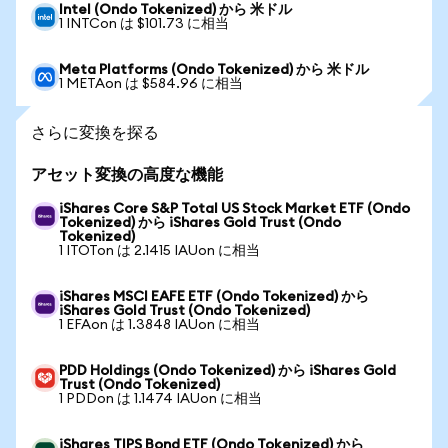
Intel (Ondo Tokenized) から 米ドル
1 INTCon は $101.73 に相当
Meta Platforms (Ondo Tokenized) から 米ドル
1 METAon は $584.96 に相当
さらに変換を探る
アセット変換の高度な機能
iShares Core S&P Total US Stock Market ETF (Ondo
Tokenized) から iShares Gold Trust (Ondo
Tokenized)
1 ITOTon は 2.1415 IAUon に相当
iShares MSCI EAFE ETF (Ondo Tokenized) から
iShares Gold Trust (Ondo Tokenized)
1 EFAon は 1.3848 IAUon に相当
PDD Holdings (Ondo Tokenized) から iShares Gold
Trust (Ondo Tokenized)
1 PDDon は 1.1474 IAUon に相当
iShares TIPS Bond ETF (Ondo Tokenized) から