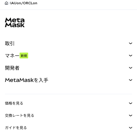
IAUon/ORCLon
MetaMaskサイトフッター
取引
スワップ
マネー
新規
予測
新規
購入
開発者
パーペチュアル
新規
カード
ドキュメントを表示
MetaMaskを入手
RWA
mUSD
新規
ダッシュボード
トランザクションシールド
収益化
Smart Accounts Kit
Agent Wallet
新規
価格を見る
埋め込みウォレット
Snaps
ビットコインの価格
交換レートを見る
MetaMask Connect
イーサリアムの価格
報酬
新規
BTC→USD
Solanaの価格
ガイドを見る
Snaps
セキュリティ
ETH→USD
BTCの購入
Shiba Inuの価格