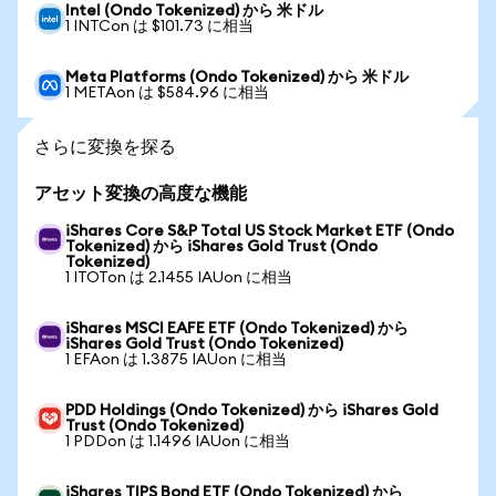
Intel (Ondo Tokenized) から 米ドル
1 INTCon は $101.73 に相当
Meta Platforms (Ondo Tokenized) から 米ドル
1 METAon は $584.96 に相当
さらに変換を探る
アセット変換の高度な機能
iShares Core S&P Total US Stock Market ETF (Ondo
Tokenized) から iShares Gold Trust (Ondo
Tokenized)
1 ITOTon は 2.1455 IAUon に相当
iShares MSCI EAFE ETF (Ondo Tokenized) から
iShares Gold Trust (Ondo Tokenized)
1 EFAon は 1.3875 IAUon に相当
PDD Holdings (Ondo Tokenized) から iShares Gold
Trust (Ondo Tokenized)
1 PDDon は 1.1496 IAUon に相当
iShares TIPS Bond ETF (Ondo Tokenized) から