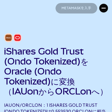
METAMASKを入手
METAMASKを入手
iShares Gold Trust
(Ondo Tokenized)を
Oracle (Ondo
Tokenized)に変換
（IAUonからORCLonへ）
IAUON/ORCLON：1 ISHARES GOLD TRUST
(ONDO TOKENIZED)は0.553530 ORCLONに相当