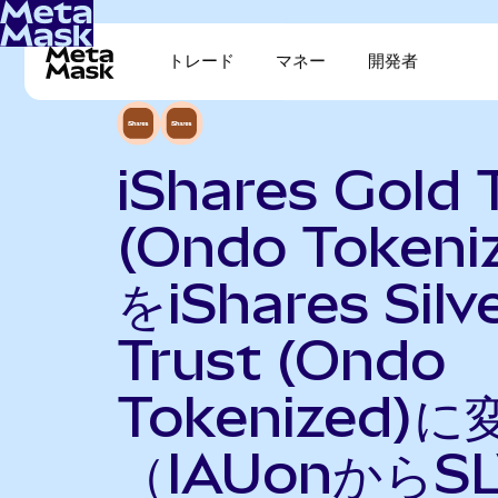
トレード
マネー
開発者
iShares Gold 
(Ondo Tokeni
をiShares Silv
Trust (Ondo
Tokenized)に
（IAUonからSL