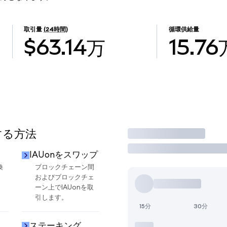
取引量
(24時間)
循環供給量
$63.14万
15.76
する方法
取引
IAUonをスワップ
換
ブロックチェーン間
およびブロックチェ
ーン上でIAUonを取
引します。
15分
30分
ステーキング