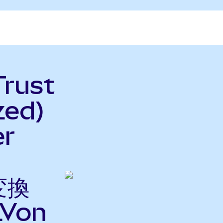
Trust
zed)
er
変換
Von