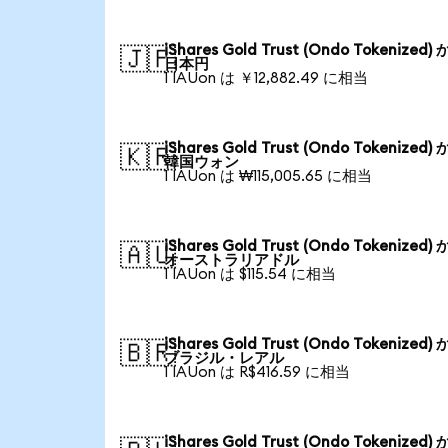
iShares Gold Trust (Ondo Tokenized)
🇯🇵
日本円
1 IAUon は ￥12,882.49 に相当
iShares Gold Trust (Ondo Tokenized)
🇰🇷
韓国ウォン
1 IAUon は ₩115,005.65 に相当
iShares Gold Trust (Ondo Tokenized)
🇦🇺
オーストラリアドル
1 IAUon は $115.54 に相当
iShares Gold Trust (Ondo Tokenized)
🇧🇷
ブラジル・レアル
1 IAUon は R$416.59 に相当
iShares Gold Trust (Ondo Tokenized)