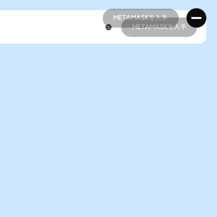
METAMASKを入手
METAMASKを入手
METAMASKを入手
METAMASKを入手