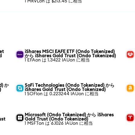
1 MRVLon は $213.45 に相当
et
iShares MSCI EAFE ETF (Ondo Tokenized)
d
から iShares Gold Trust (Ondo Tokenized)
1 EFAon は 1.3422 IAUon に相当
d) か
SoFi Technologies (Ondo Tokenized) から
)
iShares Gold Trust (Ondo Tokenized)
1 SOFIon は 0.223244 IAUon に相当
Microsoft (Ondo Tokenized) から iShares
ust
Gold Trust (Ondo Tokenized)
1 MSFTon は 6.1026 IAUon に相当