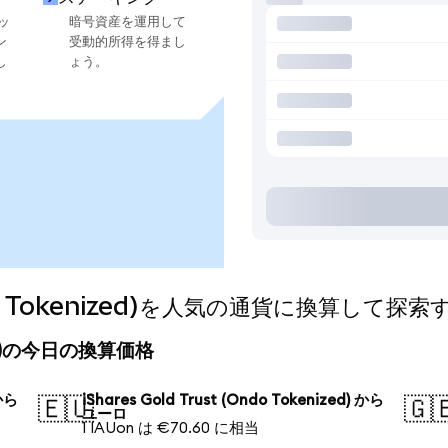
ッ
暗号資産を運用して
ン
受動的所得を得まし
し
ょう。
(Ondo Tokenized)を人気の通貨に換算して探索
enized)の今日の換算価格
 から
iShares Gold Trust (Ondo Tokenized) から
🇪🇺
🇬
ユーロ
1 IAUon は €70.60 に相当