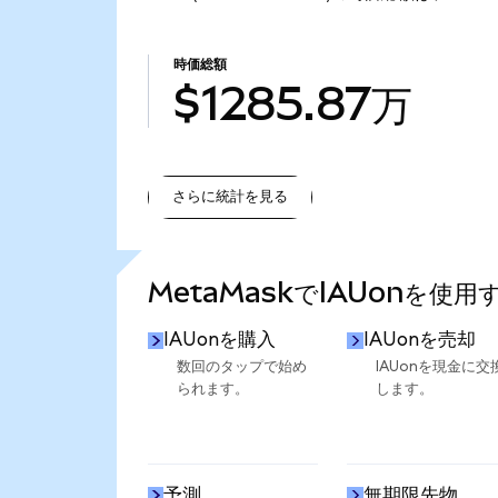
時価総額
$1285.87万
さらに統計を見る
さらに統計を見る
MetaMaskでIAUonを使用
IAUonを購入
IAUonを売却
数回のタップで始め
IAUonを現金に交
られます。
します。
予測
無期限先物