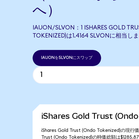
へ）
IAUON/SLVON：1 ISHARES GOLD TRU
TOKENIZED)は1.4164 SLVONに相当し
IAUONをSLVONにスワップ
iShares Gold Trust (O
iShares Gold Trust (Ondo Tokenize
Trust (Ondo Tokenized)の時価総額は$128