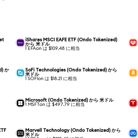
et
iShares MSCI EAFE ETF (Ondo Tokenized)
から 米ドル
1 EFAon は $109.48 に相当
d) か
SoFi Technologies (Ondo Tokenized) から
米ドル
1 SOFIon は $18.21 に相当
Microsoft (Ondo Tokenized) から 米ドル
1 MSFTon は $497.79 に相当
ETF
Marvell Technology (Ondo Tokenized) から
米ドル