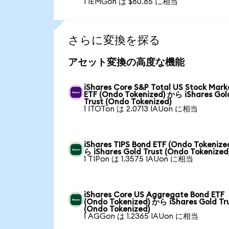
1 IEMGon は $80.85 に相当
さらに変換を探る
アセット変換の高度な機能
iShares Core S&P Total US Stock Mark
ETF (Ondo Tokenized) から iShares Gol
Trust (Ondo Tokenized)
1 ITOTon は 2.0713 IAUon に相当
iShares TIPS Bond ETF (Ondo Tokenize
ら iShares Gold Trust (Ondo Tokenized
1 TIPon は 1.3575 IAUon に相当
iShares Core US Aggregate Bond ETF
(Ondo Tokenized) から iShares Gold Tr
(Ondo Tokenized)
1 AGGon は 1.2365 IAUon に相当