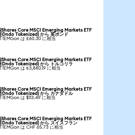
iShares Core MSCI Emerging Markets ETF

(Ondo Tokenized) から 英ポンド
1 IEMGon は £60.30 に相当
iShares Core MSCI Emerging Markets ETF

(Ondo Tokenized) から トルコリラ
1 IEMGon は ₺3,880.19 に相当
iShares Core MSCI Emerging Markets ETF

(Ondo Tokenized) から カナダドル
1 IEMGon は $113.49 に相当
iShares Core MSCI Emerging Markets ETF

(Ondo Tokenized) から スイスフラン
1 IEMGon は CHF 65.73 に相当