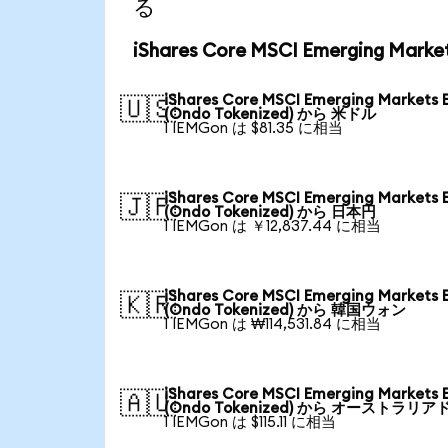
る
iShares Core MSCI Emerging Ma
iShares Core MSCI Emerging Markets 
🇺🇸
(Ondo Tokenized) から 米ドル
1 IEMGon は $81.35 に相当
iShares Core MSCI Emerging Markets 
🇯🇵
(Ondo Tokenized) から 日本円
1 IEMGon は ￥12,837.44 に相当
iShares Core MSCI Emerging Markets 
🇰🇷
(Ondo Tokenized) から 韓国ウォン
1 IEMGon は ₩114,531.84 に相当
iShares Core MSCI Emerging Markets 
🇦🇺
(Ondo Tokenized) から オーストラリア
1 IEMGon は $115.11 に相当