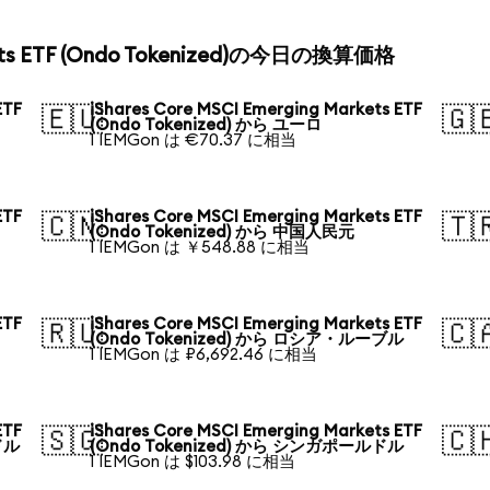
rkets ETF (Ondo Tokenized)の今日の換算価格
ETF
iShares Core MSCI Emerging Markets ETF
🇪🇺
🇬
(Ondo Tokenized) から ユーロ
1 IEMGon は €70.37 に相当
ETF
iShares Core MSCI Emerging Markets ETF
🇨🇳
🇹
(Ondo Tokenized) から 中国人民元
1 IEMGon は ￥548.88 に相当
ETF
iShares Core MSCI Emerging Markets ETF
🇷🇺
🇨
(Ondo Tokenized) から ロシア・ルーブル
1 IEMGon は ₽6,692.46 に相当
ETF
iShares Core MSCI Emerging Markets ETF
🇸🇬
🇨
ドル
(Ondo Tokenized) から シンガポールドル
1 IEMGon は $103.98 に相当