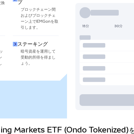
プ
交換
ブロックチェーン間
およびブロックチェ
ーン上でIEMGonを取
15分
30分
引します。
ステーキング
ッ
暗号資産を運用して
ン
受動的所得を得まし
し
ょう。
erging Markets ETF (Ondo Toke