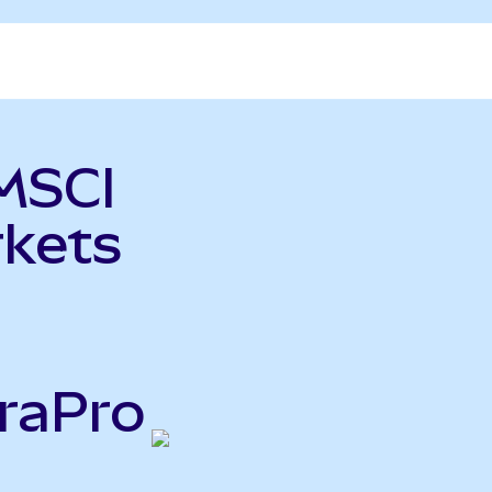
MSCI
kets
raPro