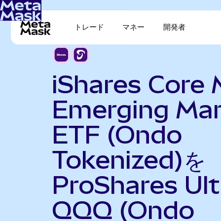
トレード
マネー
開発者
iShares Core 
Emerging Mar
ETF (Ondo
Tokenized)を
ProShares Ult
QQQ (Ondo