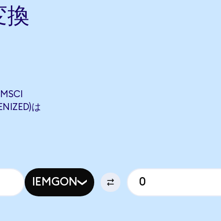
変換
MSCI
ENIZED)は
IEMGON