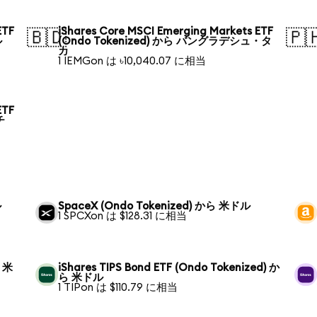
ETF
iShares Core MSCI Emerging Markets ETF
🇧🇩
🇵
ル
(Ondo Tokenized) から バングラデシュ・タ
カ
1 IEMGon は ৳10,040.07 に相当
ETF
チ
ル
SpaceX (Ondo Tokenized) から 米ドル
1 SPCXon は $128.31 に相当
ら 米
iShares TIPS Bond ETF (Ondo Tokenized) か
ら 米ドル
1 TIPon は $110.79 に相当