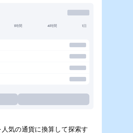
1時間
4時間
1日
nized)を人気の通貨に換算して探索す