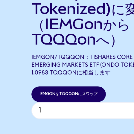
Tokenized)に
（IEMGonから
TQQQonへ）
IEMGON/TQQQON：1 ISHARES CORE 
EMERGING MARKETS ETF (ONDO TOK
1.0983 TQQQONに相当します
IEMGONをTQQQONにスワップ