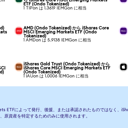
ETF
ら iShares Core MSCI Emerging Markets
ETF (Ondo Tokenized)
1 TIPon は 1.3619 IEMGon に相当
d)
AMD (Ondo Tokenized) から iShares Core
ets
MSCI Emerging Markets ETF (Ondo
Tokenized)
1 AMDon は 5.9138 IEMGon に相当
iShares Gold Trust (Ondo Tokenized) から
SCI
iShares Core MSCI Emerging Markets ETF
d)
(Ondo Tokenized)
1 IAUon は 1.0006 IEMGon に相当
 Markets ETFによって発行、後援、または承認されたものではなく、iShares C
、原資産を特定するためのみに使用されます。