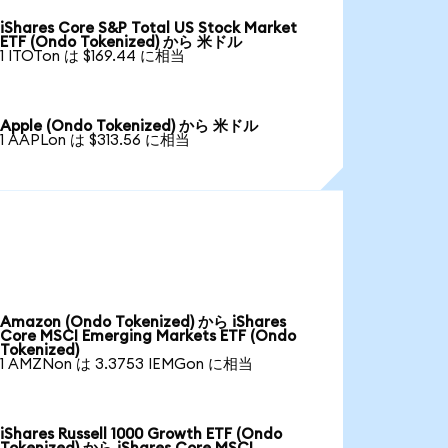
iShares Core S&P Total US Stock Market
ETF (Ondo Tokenized) から 米ドル
1 ITOTon は $169.44 に相当
Apple (Ondo Tokenized) から 米ドル
1 AAPLon は $313.56 に相当
Amazon (Ondo Tokenized) から iShares
Core MSCI Emerging Markets ETF (Ondo
Tokenized)
1 AMZNon は 3.3753 IEMGon に相当
iShares Russell 1000 Growth ETF (Ondo