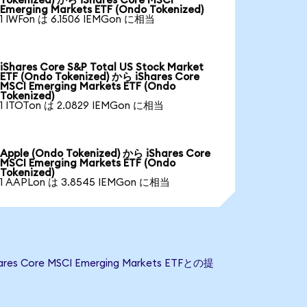
Tokenized) から iShares Core MSCI
Emerging Markets ETF (Ondo Tokenized)
1 IWFon は 6.1506 IEMGon に相当
iShares Core S&P Total US Stock Market
ETF (Ondo Tokenized) から iShares Core
MSCI Emerging Markets ETF (Ondo
Tokenized)
1 ITOTon は 2.0829 IEMGon に相当
Apple (Ondo Tokenized) から iShares Core
MSCI Emerging Markets ETF (Ondo
Tokenized)
1 AAPLon は 3.8545 IEMGon に相当
ore MSCI Emerging Markets ETFとの提