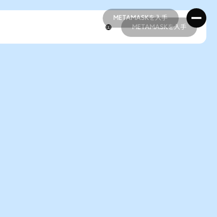
METAMASKを入手
METAMASKを入手
METAMASKを入手
METAMASKを入手