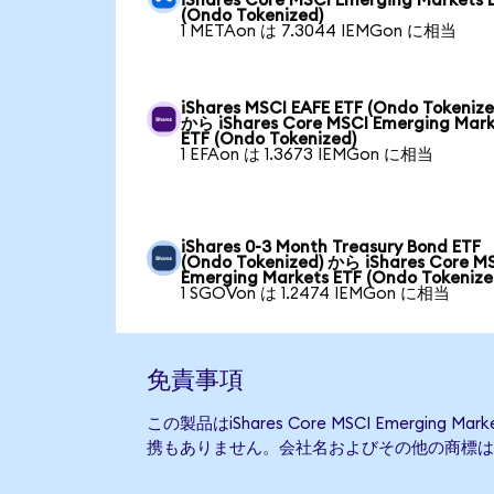
iShares Core MSCI Emerging Markets 
(Ondo Tokenized)
1 METAon は 7.3044 IEMGon に相当
iShares MSCI EAFE ETF (Ondo Tokenize
から iShares Core MSCI Emerging Mark
ETF (Ondo Tokenized)
1 EFAon は 1.3673 IEMGon に相当
iShares 0-3 Month Treasury Bond ETF
(Ondo Tokenized) から iShares Core M
Emerging Markets ETF (Ondo Tokenize
1 SGOVon は 1.2474 IEMGon に相当
免責事項
この製品はiShares Core MSCI Emerging
携もありません。会社名およびその他の商標は