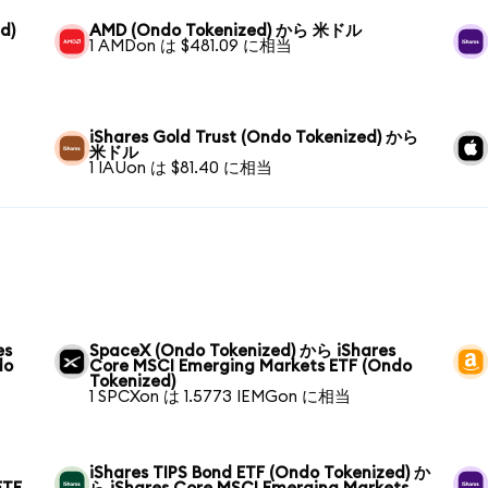
d)
AMD (Ondo Tokenized) から 米ドル
1 AMDon は $481.09 に相当
iShares Gold Trust (Ondo Tokenized) から
米ドル
1 IAUon は $81.40 に相当
es
SpaceX (Ondo Tokenized) から iShares
do
Core MSCI Emerging Markets ETF (Ondo
Tokenized)
1 SPCXon は 1.5773 IEMGon に相当
iShares TIPS Bond ETF (Ondo Tokenized) か