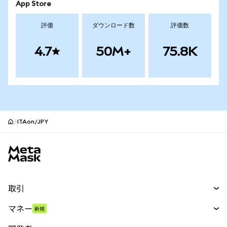
App Store
評価
ダウンロード数
評価数
4.7
50M+
75.8K
ITAon/JPY
MetaMaskサイトフッター
取引
スワップ
マネー
新規
予測
新規
購入