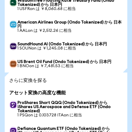
WisdomTree Floating Rate Treasury Fund (Ondo
Tokenized) から 日本円
1 USFRon は ￥8,060.68 に相当
American Airlines Group (Ondo Tokenized) から 日本
円
1 AALon は ￥2,512.26 に相当
SoundHound AI (Ondo Tokenized) から 日本円
1 SOUNon は ￥1,245.08 に相当
US Brent Oil Fund (Ondo Tokenized) から 日本円
1 BNOon は ￥7,481.53 に相当
さらに変換を探る
アセット変換の高度な機能
ProShares Short QQQ (Ondo Tokenized) から
iShares US Aerospace and Defense ETF (Ondo
Tokenized)
1 PSQon は 0.103728 ITAon に相当
Defiance Quantum ETF (Ondo Tokenized) から