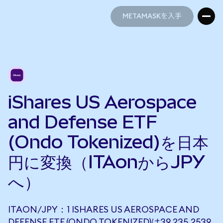
METAMASKを入手
METAMASKを入手
iShares US Aerospace
and Defense ETF
(Ondo Tokenized)を日本
円に変換（ITAonからJPY
へ）
ITAON/JPY：1 ISHARES US AEROSPACE AND
DEFENSE ETF (ONDO TOKENIZED)は39,235.2539