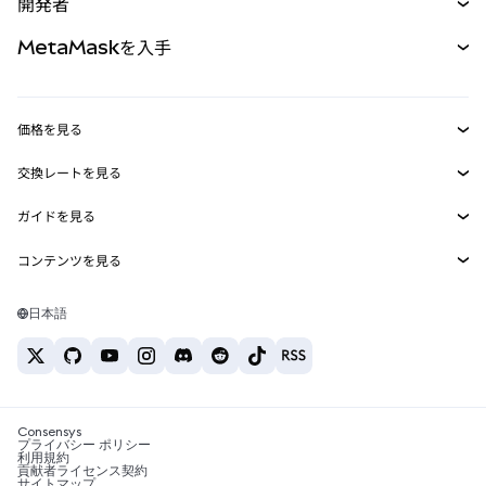
開発者
パーペチュアル
新規
カード
ドキュメントを表示
MetaMaskを入手
RWA
mUSD
新規
ダッシュボード
トランザクションシールド
収益化
Smart Accounts Kit
Agent Wallet
新規
価格を見る
埋め込みウォレット
Snaps
ビットコインの価格
交換レートを見る
MetaMask Connect
イーサリアムの価格
報酬
新規
BTC→USD
Solanaの価格
ガイドを見る
Snaps
セキュリティ
ETH→USD
BTCの購入
Shiba Inuの価格
USDT→INR
コンテンツを見る
Web3サービス
サポート
ETHの購入
Pepeの価格
ビットコインウォレット
BTC→USDT
SOLの購入
キャリア
Tetherの価格
Solanaウォレット
日本語
BTC→INR
PEPEの購入
お問い合わせ
USDCの価格
おすすめの暗号資産カード
ETH→USDT
USDTの購入
Chanlinkの価格
おすすめのモバイル暗号資産ウォレット
USDT→PHP
USDCの購入
Polymarketとは？
BTC→EUR
SHIBの購入
Consensys
税制関連ニュース
プライバシー ポリシー
利用規約
BNBの購入
貢献者ライセンス契約
暗号資産の購入方法は？
サイトマップ