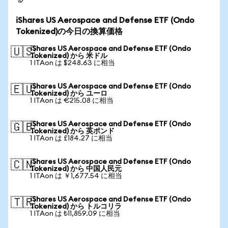
iShares US Aerospace and Defense ETF (Ondo
Tokenized)の今日の換算価格
iShares US Aerospace and Defense ETF (Ondo
🇺🇸
Tokenized) から 米ドル
1 ITAon は $248.63 に相当
iShares US Aerospace and Defense ETF (Ondo
🇪🇺
Tokenized) から ユーロ
1 ITAon は €215.08 に相当
iShares US Aerospace and Defense ETF (Ondo
🇬🇧
Tokenized) から 英ポンド
1 ITAon は £184.27 に相当
iShares US Aerospace and Defense ETF (Ondo
🇨🇳
Tokenized) から 中国人民元
1 ITAon は ￥1,677.54 に相当
iShares US Aerospace and Defense ETF (Ondo
🇹🇷
Tokenized) から トルコリラ
1 ITAon は ₺11,859.09 に相当