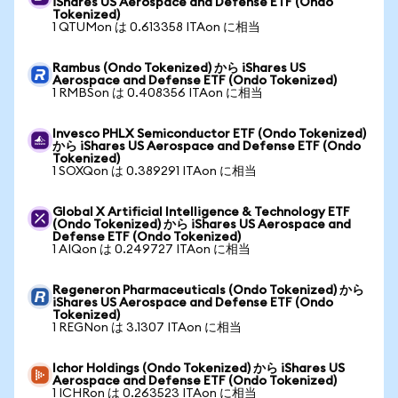
iShares US Aerospace and Defense ETF (Ondo
Tokenized)
1 QTUMon は 0.613358 ITAon に相当
Rambus (Ondo Tokenized) から iShares US
Aerospace and Defense ETF (Ondo Tokenized)
1 RMBSon は 0.408356 ITAon に相当
Invesco PHLX Semiconductor ETF (Ondo Tokenized)
から iShares US Aerospace and Defense ETF (Ondo
Tokenized)
1 SOXQon は 0.389291 ITAon に相当
Global X Artificial Intelligence & Technology ETF
(Ondo Tokenized) から iShares US Aerospace and
Defense ETF (Ondo Tokenized)
1 AIQon は 0.249727 ITAon に相当
Regeneron Pharmaceuticals (Ondo Tokenized) から
iShares US Aerospace and Defense ETF (Ondo
Tokenized)
1 REGNon は 3.1307 ITAon に相当
Ichor Holdings (Ondo Tokenized) から iShares US
Aerospace and Defense ETF (Ondo Tokenized)
1 ICHRon は 0.263523 ITAon に相当