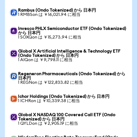
Rambus (Ondo Tokenized) から 日本円
1 RMBSon は ￥16,021.94 に相当
Invesco PHLX Semiconductor ETF (Ondo Tokenized)
から 日本円
1 SOXQon は ￥15,273.94 に相当
Global X Artificial Intelligence & Technology ETF
(Ondo Tokenized) から 日本円
1 AIQon は ￥9,798.11 に相当
Regeneron Pharmaceuticals (Ondo Tokenized) から
日本円
1 REGNon は ￥122,833.82 に相当
Ichor Holdings (Ondo Tokenized) から 日本円
1 ICHRon は ￥10,339.38 に相当
Global X NASDAQ 100 Covered Call ETF (Ondo
Tokenized) から 日本円
1 QYLDon は ￥2,905.19 に相当