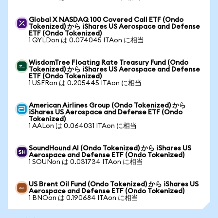
Global X NASDAQ 100 Covered Call ETF (Ondo
Tokenized) から iShares US Aerospace and Defense
ETF (Ondo Tokenized)
1 QYLDon は 0.074045 ITAon に相当
WisdomTree Floating Rate Treasury Fund (Ondo
Tokenized) から iShares US Aerospace and Defense
ETF (Ondo Tokenized)
1 USFRon は 0.205445 ITAon に相当
American Airlines Group (Ondo Tokenized) から
iShares US Aerospace and Defense ETF (Ondo
Tokenized)
1 AALon は 0.064031 ITAon に相当
SoundHound AI (Ondo Tokenized) から iShares US
Aerospace and Defense ETF (Ondo Tokenized)
1 SOUNon は 0.031734 ITAon に相当
US Brent Oil Fund (Ondo Tokenized) から iShares US
Aerospace and Defense ETF (Ondo Tokenized)
1 BNOon は 0.190684 ITAon に相当