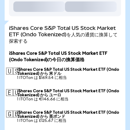
iShares Core S&P Total US Stock Market
ETF (Ondo Tokenized)を人気の通貨に換算して
探索する
iShares Core S&P Total US Stock Market ETF
(Ondo Tokenized)の今日の換算価格
iShares Core S&P Total US Stock Market ETF (Ondo
🇺🇸
Tokenized) から 米ドル
1 ITOTon は $169.54 に相当
iShares Core S&P Total US Stock Market ETF (Ondo
🇪🇺
Tokenized) から ユーロ
1 ITOTon は €146.66 に相当
iShares Core S&P Total US Stock Market ETF (Ondo
🇬🇧
Tokenized) から 英ポンド
1 ITOTon は £125.67 に相当