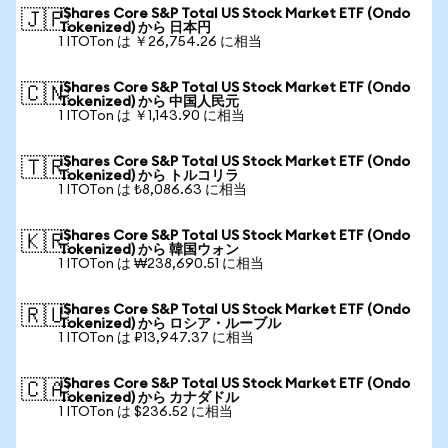
iShares Core S&P Total US Stock Market ETF (Ondo
🇯🇵
Tokenized) から 日本円
1 ITOTon は ￥26,754.26 に相当
iShares Core S&P Total US Stock Market ETF (Ondo
🇨🇳
Tokenized) から 中国人民元
1 ITOTon は ￥1,143.90 に相当
iShares Core S&P Total US Stock Market ETF (Ondo
🇹🇷
Tokenized) から トルコリラ
1 ITOTon は ₺8,086.63 に相当
iShares Core S&P Total US Stock Market ETF (Ondo
🇰🇷
Tokenized) から 韓国ウォン
1 ITOTon は ₩238,690.51 に相当
iShares Core S&P Total US Stock Market ETF (Ondo
🇷🇺
Tokenized) から ロシア・ルーブル
1 ITOTon は ₽13,947.37 に相当
iShares Core S&P Total US Stock Market ETF (Ondo
🇨🇦
Tokenized) から カナダドル
1 ITOTon は $236.52 に相当