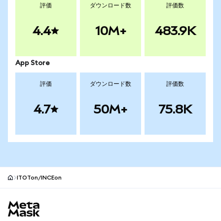
評価
ダウンロード数
評価数
4.4
10M+
483.9K
App Store
評価
ダウンロード数
評価数
4.7
50M+
75.8K
ITOTon/INCEon
MetaMaskサイトフッター