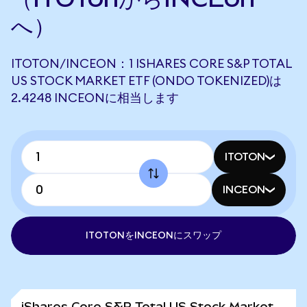
へ）
ITOTON/INCEON：1 ISHARES CORE S&P TOTAL
US STOCK MARKET ETF (ONDO TOKENIZED)は
2.4248 INCEONに相当します
ITOTON
INCEON
ITOTONをINCEONにスワップ
iShares Core S&P Total US Stock Market