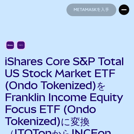
METAMASKを入手
METAMASKを入手
iShares Core S&P Total
US Stock Market ETF
(Ondo Tokenized)を
Franklin Income Equity
Focus ETF (Ondo
Tokenized)に変換
（ITOTonからINCEon