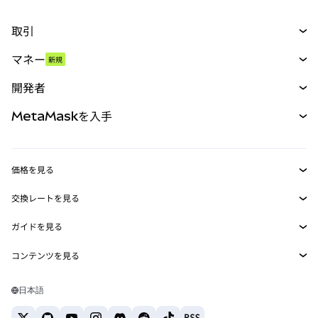
取引
スワップ
マネー
新規
予測
新規
購入
開発者
パーペチュアル
新規
カード
ドキュメントを表示
MetaMaskを入手
RWA
mUSD
新規
ダッシュボード
トランザクションシールド
収益化
Smart Accounts Kit
Agent Wallet
新規
価格を見る
埋め込みウォレット
Snaps
ビットコインの価格
交換レートを見る
MetaMask Connect
イーサリアムの価格
報酬
新規
BTC→USD
Solanaの価格
ガイドを見る
Snaps
セキュリティ
ETH→USD
BTCの購入
Shiba Inuの価格
USDT→INR
コンテンツを見る
Web3サービス
サポート
ETHの購入
Pepeの価格
ビットコインウォレット
BTC→USDT
SOLの購入
キャリア
Tetherの価格
Solanaウォレット
日本語
BTC→INR
PEPEの購入
お問い合わせ
USDCの価格
おすすめの暗号資産カード
ETH→USDT