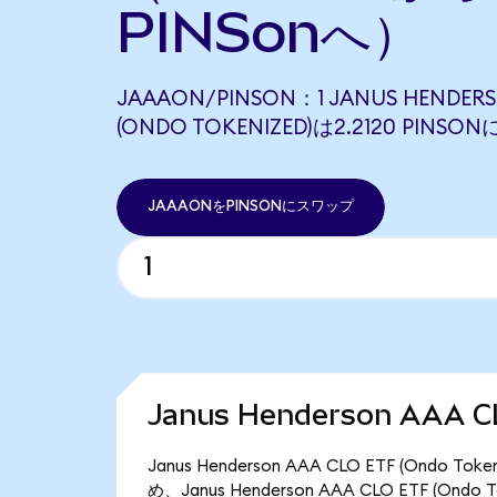
PINSonへ）
JAAAON/PINSON：1 JANUS HENDERS
(ONDO TOKENIZED)は2.2120 PIN
JAAAONをPINSONにスワップ
Janus Henderson AAA 
Janus Henderson AAA CLO ETF (Ond
め、Janus Henderson AAA CLO ETF (On