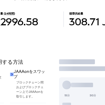
引量
(24時間)
循環供給量
$2996.58
308.71
使用する方法
取引
JAAAonをスワッ
プ
交
ブロックチェーン間
およびブロックチェ
ーン上でJAAAonを
15分
30分
取引します。