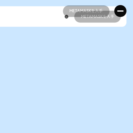
METAMASKを入手
METAMASKを入手
METAMASKを入手
METAMASKを入手