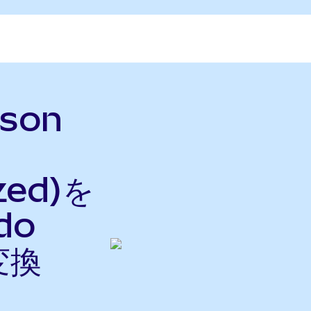
rson
zed)を
do
変換