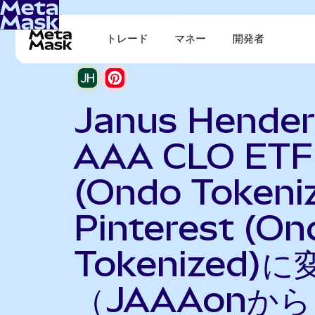
トレード
マネー
開発者
Janus Hende
AAA CLO ETF
(Ondo Tokeni
Pinterest (On
Tokenized)に
（JAAAonから