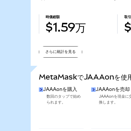
時価総額
取
$1.59万
さらに統計を見る
さらに統計を見る
MetaMaskでJAAAonを
JAAAonを購入
JAAAonを売却
数回のタップで始め
JAAAonを現金に
られます。
換します。