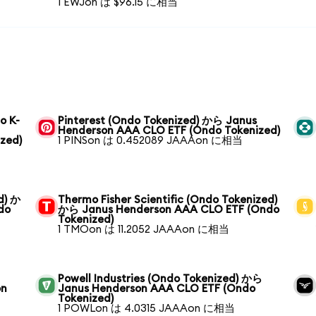
1 EWJon は $96.15 に相当
o K-
Pinterest (Ondo Tokenized) から Janus
Henderson AAA CLO ETF (Ondo Tokenized)
zed)
1 PINSon は 0.452089 JAAAon に相当
d) か
Thermo Fisher Scientific (Ondo Tokenized)
do
から Janus Henderson AAA CLO ETF (Ondo
Tokenized)
1 TMOon は 11.2052 JAAAon に相当
Powell Industries (Ondo Tokenized) から
on
Janus Henderson AAA CLO ETF (Ondo
Tokenized)
1 POWLon は 4.0315 JAAAon に相当