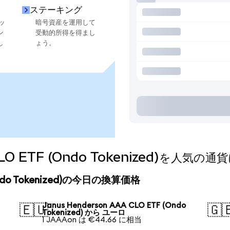
ステーキング
ッ
暗号資産を運用して
ン
受動的所得を得まし
し
ょう。
 CLO ETF (Ondo Tokenized)を人
 (Ondo Tokenized)の今日の換算価格
Janus Henderson AAA CLO ETF (Ondo
🇪🇺
🇬
Tokenized) から ユーロ
1 JAAAon は €44.66 に相当