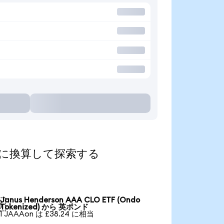
気の通貨に換算して探索する
Janus Henderson AAA CLO ETF (Ondo

Tokenized) から 英ポンド
1 JAAAon は £38.24 に相当