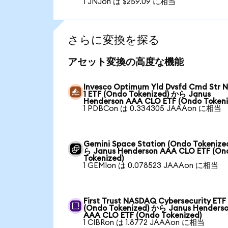
1 JNJon は $259.09 に相当
さらに変換を探る
アセット変換の高度な機能
Invesco Optimum Yld Dvsfd Cmd Str N
1 ETF (Ondo Tokenized) から Janus
Henderson AAA CLO ETF (Ondo Tokeni
1 PDBCon は 0.334305 JAAAon に相当
Gemini Space Station (Ondo Tokenize
ら Janus Henderson AAA CLO ETF (On
Tokenized)
1 GEMIon は 0.078523 JAAAon に相当
First Trust NASDAQ Cybersecurity ETF
(Ondo Tokenized) から Janus Henders
AAA CLO ETF (Ondo Tokenized)
1 CIBRon は 1.8772 JAAAon に相当