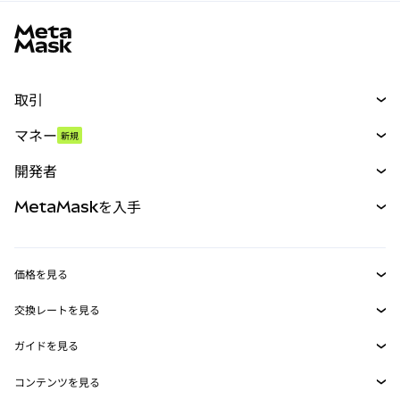
MetaMaskサイトフッター
取引
スワップ
マネー
新規
予測
新規
購入
開発者
パーペチュアル
新規
カード
ドキュメントを表示
MetaMaskを入手
RWA
mUSD
新規
ダッシュボード
トランザクションシールド
収益化
Smart Accounts Kit
Agent Wallet
新規
価格を見る
埋め込みウォレット
Snaps
ビットコインの価格
交換レートを見る
MetaMask Connect
イーサリアムの価格
報酬
新規
BTC→USD
Solanaの価格
ガイドを見る
Snaps
セキュリティ
ETH→USD
BTCの購入
Shiba Inuの価格
USDT→INR
コンテンツを見る
Web3サービス
サポート
ETHの購入
Pepeの価格
ビットコインウォレット