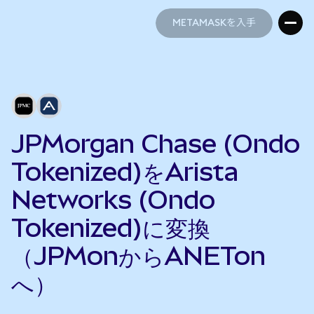
METAMASKを入手
METAMASKを入手
JPMorgan Chase (Ondo
Tokenized)をArista
Networks (Ondo
Tokenized)に変換
（JPMonからANETon
へ）