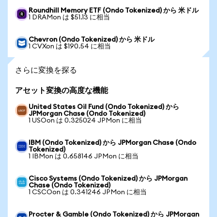
Roundhill Memory ETF (Ondo Tokenized) から 米ドル
1 DRAMon は $51.13 に相当
Chevron (Ondo Tokenized) から 米ドル
1 CVXon は $190.54 に相当
さらに変換を探る
アセット変換の高度な機能
United States Oil Fund (Ondo Tokenized) から
JPMorgan Chase (Ondo Tokenized)
1 USOon は 0.325024 JPMon に相当
IBM (Ondo Tokenized) から JPMorgan Chase (Ondo
Tokenized)
1 IBMon は 0.658146 JPMon に相当
Cisco Systems (Ondo Tokenized) から JPMorgan
Chase (Ondo Tokenized)
1 CSCOon は 0.341246 JPMon に相当
Procter & Gamble (Ondo Tokenized) から JPMorgan