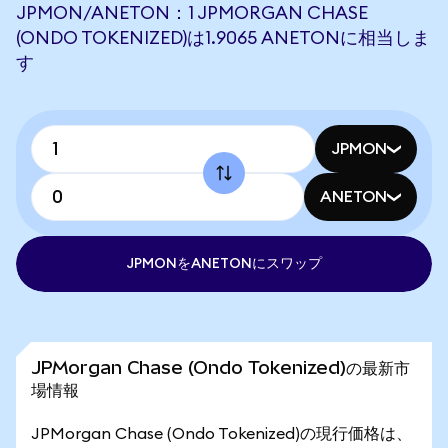
JPMON/ANETON：1 JPMORGAN CHASE
(ONDO TOKENIZED)は1.9065 ANETONに相当しま
す
JPMON
ANETON
JPMONをANETONにスワップ
JPMorgan Chase (Ondo Tokenized)の最新市
場情報
JPMorgan Chase (Ondo Tokenized)の現行価格は、