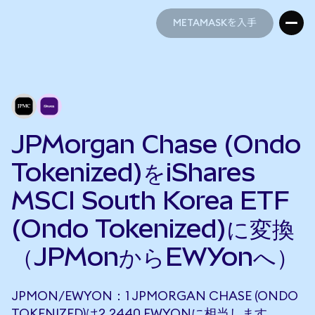
METAMASKを入手
METAMASKを入手
JPMorgan Chase (Ondo
Tokenized)をiShares
MSCI South Korea ETF
(Ondo Tokenized)に変換
（JPMonからEWYonへ）
JPMON/EWYON：1 JPMORGAN CHASE (ONDO
TOKENIZED)は2.2440 EWYONに相当します