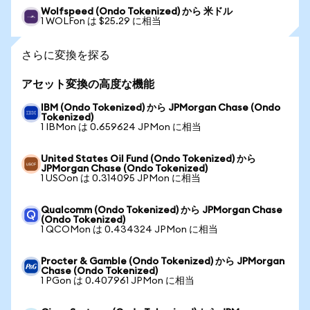
Wolfspeed (Ondo Tokenized) から 米ドル
1 WOLFon は $25.29 に相当
さらに変換を探る
アセット変換の高度な機能
IBM (Ondo Tokenized) から JPMorgan Chase (Ondo
Tokenized)
1 IBMon は 0.659624 JPMon に相当
United States Oil Fund (Ondo Tokenized) から
JPMorgan Chase (Ondo Tokenized)
1 USOon は 0.314095 JPMon に相当
Qualcomm (Ondo Tokenized) から JPMorgan Chase
(Ondo Tokenized)
1 QCOMon は 0.434324 JPMon に相当
Procter & Gamble (Ondo Tokenized) から JPMorgan
Chase (Ondo Tokenized)
1 PGon は 0.407961 JPMon に相当