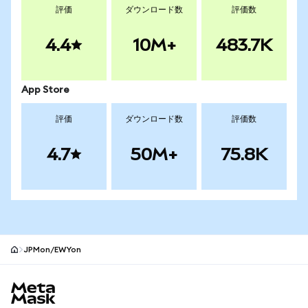
評価
ダウンロード数
評価数
4.4
10M+
483.7K
App Store
評価
ダウンロード数
評価数
4.7
50M+
75.8K
JPMon/EWYon
MetaMaskサイトフッター