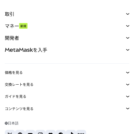
取引
スワップ
マネー
新規
予測
新規
購入
開発者
パーペチュアル
新規
カード
ドキュメントを表示
MetaMaskを入手
RWA
mUSD
新規
ダッシュボード
トランザクションシールド
収益化
Smart Accounts Kit
Agent Wallet
新規
価格を見る
埋め込みウォレット
Snaps
ビットコインの価格
交換レートを見る
MetaMask Connect
イーサリアムの価格
報酬
新規
BTC→USD
Solanaの価格
ガイドを見る
Snaps
セキュリティ
ETH→USD
BTCの購入
Shiba Inuの価格
USDT→INR
コンテンツを見る
Web3サービス
サポート
ETHの購入
Pepeの価格
ビットコインウォレット
BTC→USDT
SOLの購入
キャリア
Tetherの価格
Solanaウォレット
日本語
BTC→INR
PEPEの購入
お問い合わせ
USDCの価格
おすすめの暗号資産カード