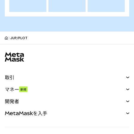
JUP/PLOT
MetaMaskサイトフッター
取引
スワップ
マネー
新規
予測
新規
購入
開発者
パーペチュアル
新規
カード
ドキュメントを表示
MetaMaskを入手
RWA
mUSD
新規
ダッシュボード
トランザクションシールド
収益化
Smart Accounts Kit
Agent Wallet
新規