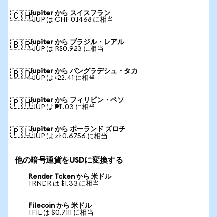
Jupiter から スイスフラン
🇨🇭
1 JUP は CHF 0.1468 に相当
Jupiter から ブラジル・レアル
🇧🇷
1 JUP は R$0.923 に相当
Jupiter から バングラデシュ・タカ
🇧🇩
1 JUP は ৳22.41 に相当
Jupiter から フィリピン・ペソ
🇵🇭
1 JUP は ₱11.03 に相当
Jupiter から ポーランド ズロチ
🇵🇱
1 JUP は zł 0.6756 に相当
他の暗号通貨をUSDに変換する
Render Token から 米ドル
1 RNDR は $1.33 に相当
Filecoin から 米ドル
1 FIL は $0.7111 に相当