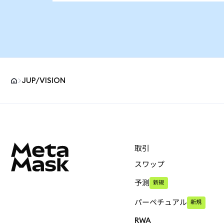
JUP/VISION
MetaMaskサイトフッター
取引
スワップ
予測
新規
パーペチュアル
新規
RWA