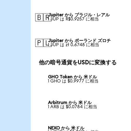
Jupiter から ブラジル・レアル
🇧🇷
1 JUP は R$0.9257 に相当
Jupiter から ポーランド ズロチ
🇵🇱
1 JUP は zł 0.6748 に相当
他の暗号通貨をUSDに変換する
GHO Token から 米ドル
1 GHO は $0.9977 に相当
Arbitrum から 米ドル
1 ARB は $0.0784 に相当
NEXO から 米ドル