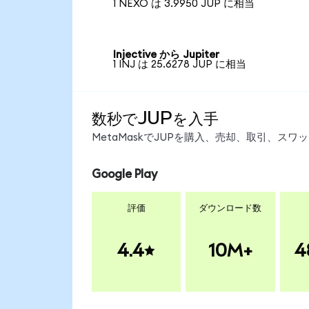
1 NEXO は 3.9950 JUP に相当
Injective から Jupiter
1 INJ は 25.6278 JUP に相当
数秒でJUPを入手
MetaMaskでJUPを購入、売却、取引、ス
Google Play
評価
ダウンロード数
4.4
10M+
4