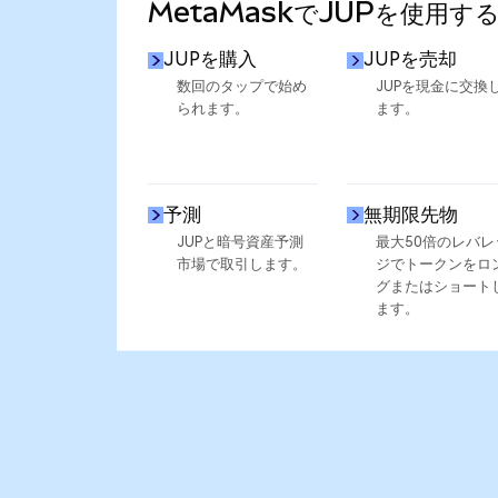
MetaMaskでJUPを使用す
JUPを購入
JUPを売却
数回のタップで始め
JUPを現金に交換
られます。
ます。
予測
無期限先物
JUPと暗号資産予測
最大50倍のレバレ
市場で取引します。
ジでトークンをロ
グまたはショート
ます。