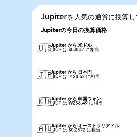
Jupiterを人気の通貨に換算
Jupiterの今日の換算価格
Jupiter から 米ドル
🇺🇸
1 JUP は $0.1807 に相当
Jupiter から 日本円
🇯🇵
1 JUP は ￥28.62 に相当
Jupiter から 韓国ウォン
🇰🇷
1 JUP は ₩256.49 に相当
Jupiter から オーストラリアドル
🇦🇺
1 JUP は $0.2572 に相当