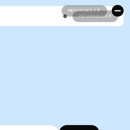
METAMASKを入手
METAMASKを入手
METAMASKを入手
METAMASKを入手