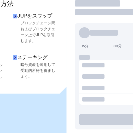
る方法
取引
JUPをスワップ
し
ブロックチェーン間
およびブロックチェ
ーン上でJUPを取引
します。
15分
30分
ステーキング
ッ
暗号資産を運用して
ン
受動的所得を得まし
し
ょう。