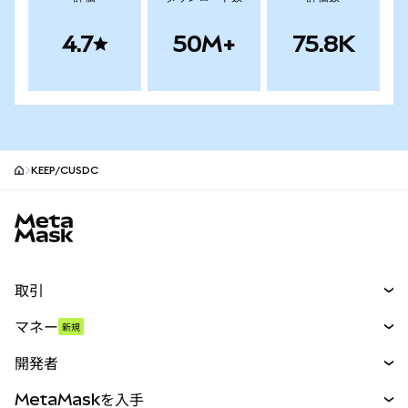
4.7
50M+
75.8K
KEEP/CUSDC
MetaMaskサイトフッター
取引
スワップ
マネー
新規
予測
新規
購入
開発者
パーペチュアル
新規
カード
ドキュメントを表示
MetaMaskを入手
RWA