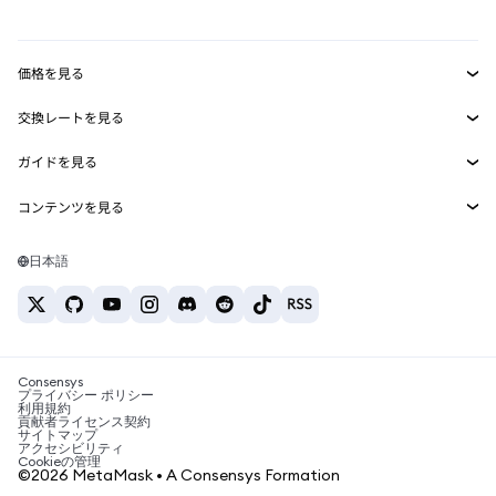
mUSD
新規
ダッシュボード
トランザクションシールド
収益化
Smart Accounts Kit
Agent Wallet
新規
価格を見る
埋め込みウォレット
Snaps
ビットコインの価格
交換レートを見る
MetaMask Connect
イーサリアムの価格
報酬
新規
BTC→USD
Solanaの価格
ガイドを見る
Snaps
セキュリティ
ETH→USD
BTCの購入
Shiba Inuの価格
USDT→INR
コンテンツを見る
Web3サービス
サポート
ETHの購入
Pepeの価格
ビットコインウォレット
BTC→USDT
SOLの購入
キャリア
Tetherの価格
Solanaウォレット
日本語
BTC→INR
PEPEの購入
お問い合わせ
USDCの価格
おすすめの暗号資産カード
ETH→USDT
USDTの購入
Chanlinkの価格
おすすめのモバイル暗号資産ウォレット
USDT→PHP
USDCの購入
Polymarketとは？
BTC→EUR
SHIBの購入
Consensys
税制関連ニュース
プライバシー ポリシー
利用規約
BNBの購入
貢献者ライセンス契約
暗号資産の購入方法は？
サイトマップ
アクセシビリティ
ビットコインを売るには？
Cookieの管理
©2026 MetaMask • A Consensys Formation