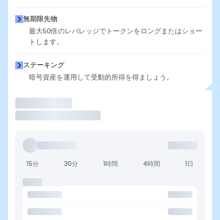
無期限先物
最大50倍のレバレッジでトークンをロングまたはショー
トします。
ステーキング
暗号資産を運用して受動的所得を得ましょう。
取引
15分
30分
1時間
4時間
1日