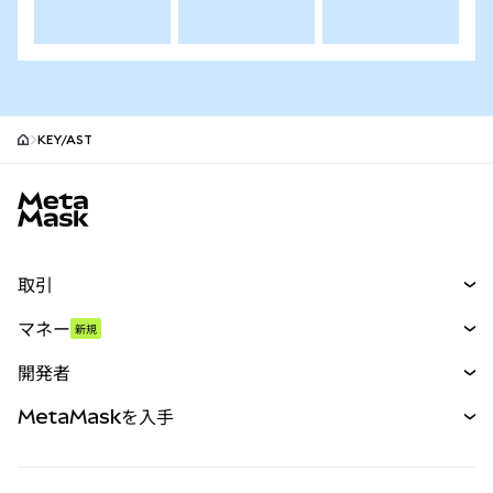
KEY/AST
MetaMaskサイトフッター
取引
スワップ
マネー
新規
予測
新規
購入
開発者
パーペチュアル
新規
カード
ドキュメントを表示
MetaMaskを入手
RWA
mUSD
新規
ダッシュボード
トランザクションシールド
収益化
Smart Accounts Kit
Agent Wallet
新規