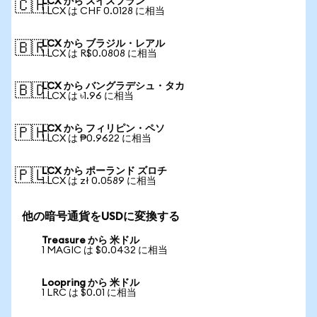
LCX から スイスフラン
🇨🇭
1 LCX は CHF 0.0128 に相当
LCX から ブラジル・レアル
🇧🇷
1 LCX は R$0.0808 に相当
LCX から バングラデシュ・タカ
🇧🇩
1 LCX は ৳1.96 に相当
LCX から フィリピン・ペソ
🇵🇭
1 LCX は ₱0.9622 に相当
LCX から ポーランド ズロチ
🇵🇱
1 LCX は zł 0.0589 に相当
他の暗号通貨をUSDに変換する
Treasure から 米ドル
1 MAGIC は $0.0432 に相当
Loopring から 米ドル
1 LRC は $0.01 に相当