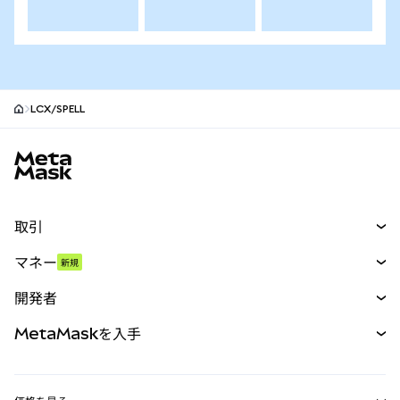
LCX/SPELL
MetaMaskサイトフッター
取引
スワップ
マネー
新規
予測
新規
購入
開発者
パーペチュアル
新規
カード
ドキュメントを表示
MetaMaskを入手
RWA
mUSD
新規
ダッシュボード
トランザクションシールド
収益化
Smart Accounts Kit
Agent Wallet
新規