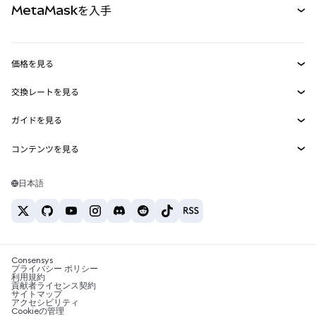
MetaMaskを入手
RWA
mUSD
新規
ダッシュボード
トランザクションシールド
収益化
Smart Accounts Kit
Agent Wallet
新規
価格を見る
埋め込みウォレット
Snaps
ビットコインの価格
交換レートを見る
MetaMask Connect
イーサリアムの価格
報酬
新規
BTC→USD
Solanaの価格
ガイドを見る
Snaps
セキュリティ
ETH→USD
BTCの購入
Shiba Inuの価格
USDT→INR
コンテンツを見る
Web3サービス
サポート
ETHの購入
Pepeの価格
ビットコインウォレット
BTC→USDT
SOLの購入
キャリア
Tetherの価格
Solanaウォレット
日本語
BTC→INR
PEPEの購入
お問い合わせ
USDCの価格
おすすめの暗号資産カード
ETH→USDT
USDTの購入
Chanlinkの価格
おすすめのモバイル暗号資産ウォレット
USDT→PHP
USDCの購入
Polymarketとは？
BTC→EUR
SHIBの購入
Consensys
税制関連ニュース
プライバシー ポリシー
利用規約
BNBの購入
貢献者ライセンス契約
暗号資産の購入方法は？
サイトマップ
アクセシビリティ
ビットコインを売るには？
Cookieの管理