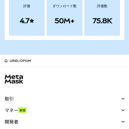
評価
ダウンロード数
評価数
4.7
50M+
75.8K
LEND/OPIUM
MetaMaskサイトフッター
取引
スワップ
マネー
新規
予測
新規
購入
開発者
パーペチュアル
新規
カード
ドキュメントを表示