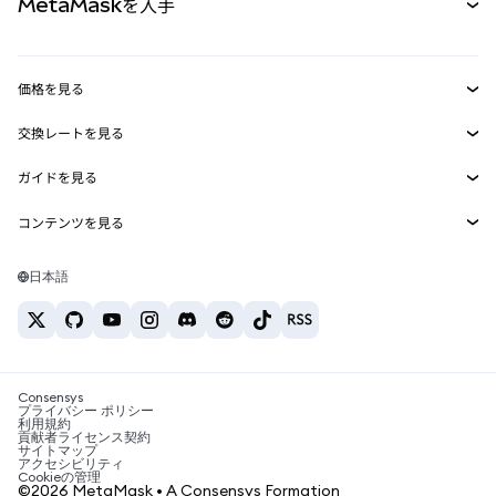
MetaMaskを入手
RWA
mUSD
新規
ダッシュボード
トランザクションシールド
収益化
Smart Accounts Kit
Agent Wallet
新規
価格を見る
埋め込みウォレット
Snaps
ビットコインの価格
交換レートを見る
MetaMask Connect
イーサリアムの価格
報酬
新規
BTC→USD
Solanaの価格
ガイドを見る
Snaps
セキュリティ
ETH→USD
BTCの購入
Shiba Inuの価格
USDT→INR
コンテンツを見る
Web3サービス
サポート
ETHの購入
Pepeの価格
ビットコインウォレット
BTC→USDT
SOLの購入
キャリア
Tetherの価格
Solanaウォレット
日本語
BTC→INR
PEPEの購入
お問い合わせ
USDCの価格
おすすめの暗号資産カード
ETH→USDT
USDTの購入
Chanlinkの価格
おすすめのモバイル暗号資産ウォレット
USDT→PHP
USDCの購入
Polymarketとは？
BTC→EUR
SHIBの購入
Consensys
税制関連ニュース
プライバシー ポリシー
利用規約
BNBの購入
貢献者ライセンス契約
暗号資産の購入方法は？
サイトマップ
アクセシビリティ
ビットコインを売るには？
Cookieの管理
©2026 MetaMask • A Consensys Formation