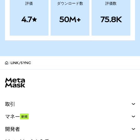
評価
ダウンロード数
評価数
4.7
50M+
75.8K
LINK/SYNC
MetaMaskサイトフッター
取引
スワップ
マネー
新規
予測
新規
購入
開発者
パーペチュアル
新規
カード
ドキュメントを表示