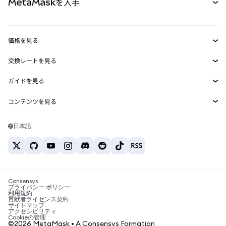
MetaMaskを入手
RWA
mUSD
新規
ダッシュボード
トランザクションシールド
収益化
Smart Accounts Kit
Agent Wallet
新規
価格を見る
埋め込みウォレット
Snaps
ビットコインの価格
交換レートを見る
MetaMask Connect
イーサリアムの価格
報酬
新規
BTC→USD
Solanaの価格
ガイドを見る
Snaps
セキュリティ
ETH→USD
BTCの購入
Shiba Inuの価格
USDT→INR
コンテンツを見る
Web3サービス
サポート
ETHの購入
Pepeの価格
ビットコインウォレット
BTC→USDT
SOLの購入
キャリア
Tetherの価格
Solanaウォレット
日本語
BTC→INR
PEPEの購入
お問い合わせ
USDCの価格
おすすめの暗号資産カード
ETH→USDT
USDTの購入
Chanlinkの価格
おすすめのモバイル暗号資産ウォレット
USDT→PHP
USDCの購入
Polymarketとは？
BTC→EUR
SHIBの購入
Consensys
税制関連ニュース
プライバシー ポリシー
利用規約
BNBの購入
貢献者ライセンス契約
暗号資産の購入方法は？
サイトマップ
アクセシビリティ
ビットコインを売るには？
Cookieの管理
©2026 MetaMask • A Consensys Formation