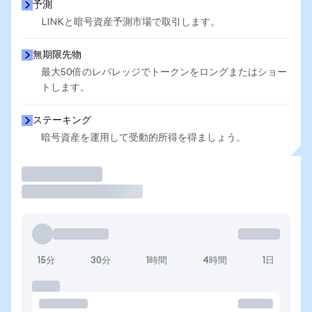
予測
LINKと暗号資産予測市場で取引します。
無期限先物
最大50倍のレバレッジでトークンをロングまたはショー
トします。
ステーキング
暗号資産を運用して受動的所得を得ましょう。
取引
15分
30分
1時間
4時間
1日