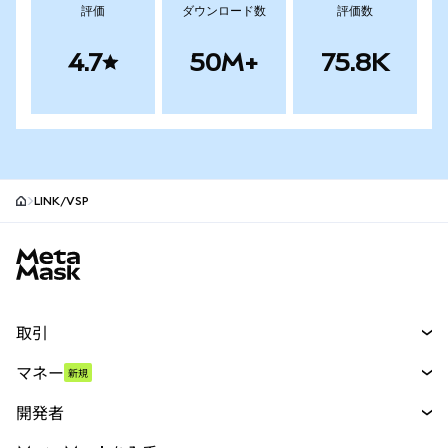
評価
ダウンロード数
評価数
4.7
50M+
75.8K
LINK/VSP
MetaMaskサイトフッター
取引
スワップ
マネー
新規
予測
新規
購入
開発者
パーペチュアル
新規
カード
ドキュメントを表示