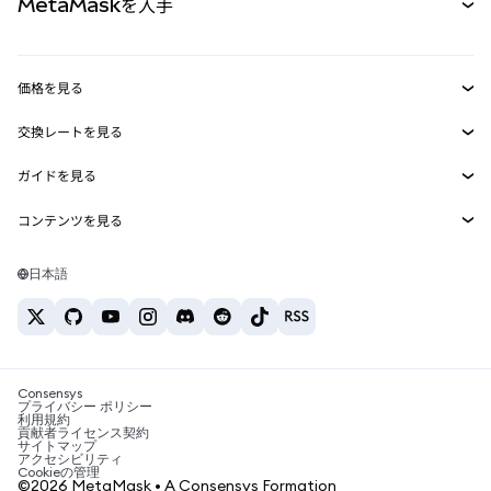
MetaMaskを入手
RWA
mUSD
新規
ダッシュボード
トランザクションシールド
収益化
Smart Accounts Kit
Agent Wallet
新規
価格を見る
埋め込みウォレット
Snaps
ビットコインの価格
交換レートを見る
MetaMask Connect
イーサリアムの価格
報酬
新規
BTC→USD
Solanaの価格
ガイドを見る
Snaps
セキュリティ
ETH→USD
BTCの購入
Shiba Inuの価格
USDT→INR
コンテンツを見る
Web3サービス
サポート
ETHの購入
Pepeの価格
ビットコインウォレット
BTC→USDT
SOLの購入
キャリア
Tetherの価格
Solanaウォレット
日本語
BTC→INR
PEPEの購入
お問い合わせ
USDCの価格
おすすめの暗号資産カード
ETH→USDT
USDTの購入
Chanlinkの価格
おすすめのモバイル暗号資産ウォレット
USDT→PHP
USDCの購入
Polymarketとは？
BTC→EUR
SHIBの購入
Consensys
税制関連ニュース
プライバシー ポリシー
利用規約
BNBの購入
貢献者ライセンス契約
暗号資産の購入方法は？
サイトマップ
アクセシビリティ
ビットコインを売るには？
Cookieの管理
©2026 MetaMask • A Consensys Formation