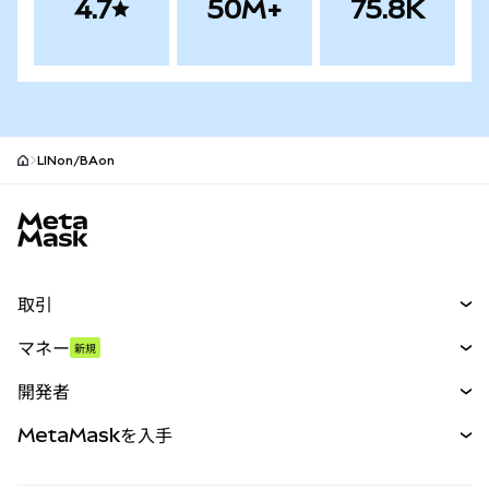
4.7
50M+
75.8K
LINon/BAon
MetaMaskサイトフッター
取引
スワップ
マネー
新規
予測
新規
購入
開発者
パーペチュアル
新規
カード
ドキュメントを表示
MetaMaskを入手
RWA
mUSD
新規
ダッシュボード
トランザクションシールド
収益化