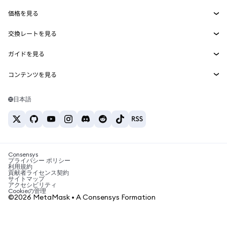
Smart Accounts Kit
Agent Wallet
新規
価格を見る
埋め込みウォレット
Snaps
ビットコインの価格
交換レートを見る
MetaMask Connect
イーサリアムの価格
報酬
新規
BTC→USD
Solanaの価格
ガイドを見る
Snaps
セキュリティ
ETH→USD
BTCの購入
Shiba Inuの価格
USDT→INR
コンテンツを見る
Web3サービス
サポート
ETHの購入
Pepeの価格
ビットコインウォレット
BTC→USDT
SOLの購入
キャリア
Tetherの価格
Solanaウォレット
日本語
BTC→INR
PEPEの購入
お問い合わせ
USDCの価格
おすすめの暗号資産カード
ETH→USDT
USDTの購入
Chanlinkの価格
おすすめのモバイル暗号資産ウォレット
USDT→PHP
USDCの購入
Polymarketとは？
BTC→EUR
SHIBの購入
Consensys
税制関連ニュース
プライバシー ポリシー
利用規約
BNBの購入
貢献者ライセンス契約
暗号資産の購入方法は？
サイトマップ
アクセシビリティ
ビットコインを売るには？
Cookieの管理
©2026 MetaMask • A Consensys Formation