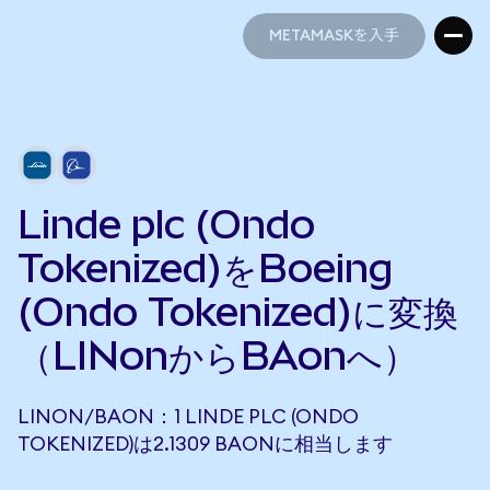
METAMASKを入手
METAMASKを入手
Linde plc (Ondo
Tokenized)をBoeing
(Ondo Tokenized)に変換
（LINonからBAonへ）
LINON/BAON：1 LINDE PLC (ONDO
TOKENIZED)は2.1309 BAONに相当します