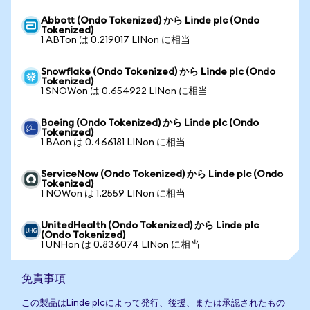
Abbott (Ondo Tokenized) から Linde plc (Ondo
Tokenized)
1 ABTon は 0.219017 LINon に相当
Snowflake (Ondo Tokenized) から Linde plc (Ondo
Tokenized)
1 SNOWon は 0.654922 LINon に相当
Boeing (Ondo Tokenized) から Linde plc (Ondo
Tokenized)
1 BAon は 0.466181 LINon に相当
ServiceNow (Ondo Tokenized) から Linde plc (Ondo
Tokenized)
1 NOWon は 1.2559 LINon に相当
UnitedHealth (Ondo Tokenized) から Linde plc
(Ondo Tokenized)
1 UNHon は 0.836074 LINon に相当
免責事項
この製品はLinde plcによって発行、後援、または承認されたもの