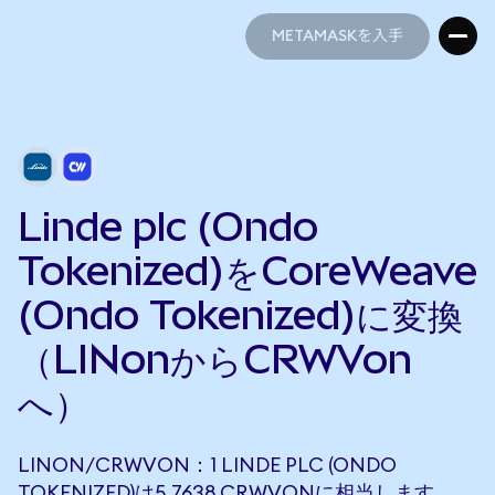
METAMASKを入手
METAMASKを入手
Linde plc (Ondo
Tokenized)をCoreWeave
(Ondo Tokenized)に変換
（LINonからCRWVon
へ）
LINON/CRWVON：1 LINDE PLC (ONDO
TOKENIZED)は5.7638 CRWVONに相当します