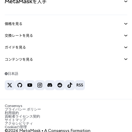
MetaMaskを入手
RWA
mUSD
新規
ダッシュボード
トランザクションシールド
収益化
Smart Accounts Kit
Agent Wallet
新規
価格を見る
埋め込みウォレット
Snaps
ビットコインの価格
交換レートを見る
MetaMask Connect
イーサリアムの価格
報酬
新規
BTC→USD
Solanaの価格
ガイドを見る
Snaps
セキュリティ
ETH→USD
BTCの購入
Shiba Inuの価格
USDT→INR
コンテンツを見る
Web3サービス
サポート
ETHの購入
Pepeの価格
ビットコインウォレット
BTC→USDT
SOLの購入
キャリア
Tetherの価格
Solanaウォレット
日本語
BTC→INR
PEPEの購入
お問い合わせ
USDCの価格
おすすめの暗号資産カード
ETH→USDT
USDTの購入
Chanlinkの価格
おすすめのモバイル暗号資産ウォレット
USDT→PHP
USDCの購入
Polymarketとは？
BTC→EUR
SHIBの購入
Consensys
税制関連ニュース
プライバシー ポリシー
利用規約
BNBの購入
貢献者ライセンス契約
暗号資産の購入方法は？
サイトマップ
アクセシビリティ
ビットコインを売るには？
Cookieの管理
©2026 MetaMask • A Consensys Formation