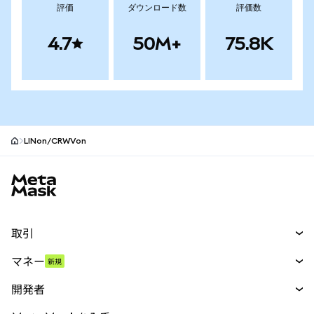
評価
ダウンロード数
評価数
4.7
50M+
75.8K
LINon/CRWVon
MetaMaskサイトフッター
取引
スワップ
マネー
新規
予測
新規
購入
開発者
パーペチュアル
新規
カード
ドキュメントを表示