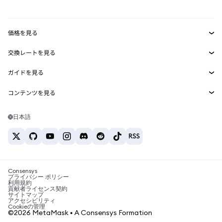
mUSD
新規
ダッシュボード
トランザクションシールド
収益化
Smart Accounts Kit
Agent Wallet
新規
価格を見る
埋め込みウォレット
Snaps
ビットコインの価格
交換レートを見る
MetaMask Connect
イーサリアムの価格
報酬
新規
BTC→USD
Solanaの価格
ガイドを見る
Snaps
セキュリティ
ETH→USD
BTCの購入
Shiba Inuの価格
USDT→INR
コンテンツを見る
Web3サービス
サポート
ETHの購入
Pepeの価格
ビットコインウォレット
BTC→USDT
SOLの購入
キャリア
Tetherの価格
Solanaウォレット
日本語
BTC→INR
PEPEの購入
お問い合わせ
USDCの価格
おすすめの暗号資産カード
ETH→USDT
USDTの購入
Chanlinkの価格
おすすめのモバイル暗号資産ウォレット
USDT→PHP
USDCの購入
Polymarketとは？
BTC→EUR
SHIBの購入
Consensys
税制関連ニュース
プライバシー ポリシー
利用規約
BNBの購入
貢献者ライセンス契約
暗号資産の購入方法は？
サイトマップ
アクセシビリティ
ビットコインを売るには？
Cookieの管理
©2026 MetaMask • A Consensys Formation