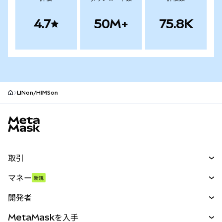
4.7
50M+
75.8K
LINon/HIMSon
MetaMaskサイトフッター
取引
スワップ
マネー
新規
予測
新規
購入
開発者
パーペチュアル
新規
カード
ドキュメントを表示
MetaMaskを入手
RWA