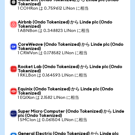
Coherent (Ondo Tokenized) から Linde plc (Ondo
Tokenized)
1 COHRon は 0.759612 LINon に相当
Airbnb (Ondo Tokenized) から Linde plc (Ondo
Tokenized)
1 ABNBon は 0.348823 LINon に相当
CoreWeave (Ondo Tokenized) から Linde plc (Ondo
Tokenized)
1 CRWVon は 0.178582 LINon に相当
Rocket Lab (Ondo Tokenized) から Linde plc (Ondo
Tokenized)
1 RKLBon は 0.164593 LINon に相当
Equinix (Ondo Tokenized) から Linde plc (Ondo
Tokenized)
1 EQIXon は 2.1582 LINon に相当
Super Micro Computer (Ondo Tokenized) から Linde
plc (Ondo Tokenized)
1 SMCIon は 0.061504 LINon に相当
General Electric (Ondo Tokenized) から Linde plc