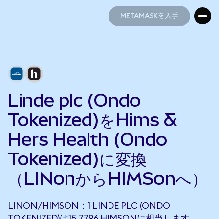
METAMASKを入手
METAMASKを入手
Linde plc (Ondo
Tokenized)をHims &
Hers Health (Ondo
Tokenized)に変換
（LINonからHIMSonへ）
LINON/HIMSON：1 LINDE PLC (ONDO
TOKENIZED)は15.7796 HIMSONに相当します