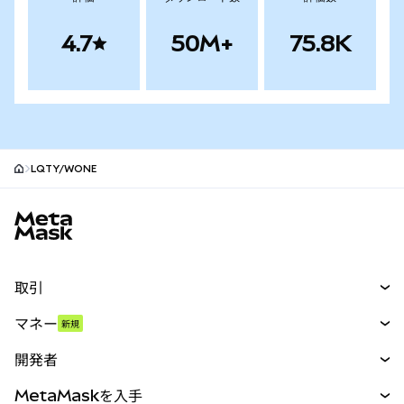
4.7
50M+
75.8K
LQTY/WONE
MetaMaskサイトフッター
取引
スワップ
マネー
新規
予測
新規
購入
開発者
パーペチュアル
新規
カード
ドキュメントを表示
MetaMaskを入手
RWA