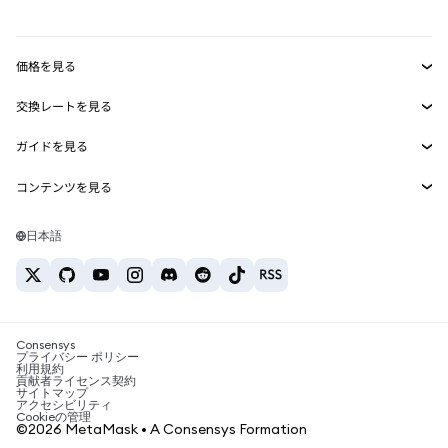
mUSD
新規
ダッシュボード
トランザクションシールド
収益化
Smart Accounts Kit
Agent Wallet
新規
価格を見る
埋め込みウォレット
Snaps
ビットコインの価格
交換レートを見る
MetaMask Connect
イーサリアムの価格
報酬
新規
BTC→USD
Solanaの価格
ガイドを見る
Snaps
セキュリティ
ETH→USD
BTCの購入
Shiba Inuの価格
USDT→INR
コンテンツを見る
Web3サービス
サポート
ETHの購入
Pepeの価格
ビットコインウォレット
BTC→USDT
SOLの購入
キャリア
Tetherの価格
Solanaウォレット
日本語
BTC→INR
PEPEの購入
お問い合わせ
USDCの価格
おすすめの暗号資産カード
ETH→USDT
USDTの購入
Chanlinkの価格
おすすめのモバイル暗号資産ウォレット
USDT→PHP
USDCの購入
Polymarketとは？
BTC→EUR
SHIBの購入
Consensys
税制関連ニュース
プライバシー ポリシー
利用規約
BNBの購入
貢献者ライセンス契約
暗号資産の購入方法は？
サイトマップ
アクセシビリティ
ビットコインを売るには？
Cookieの管理
©2026 MetaMask • A Consensys Formation