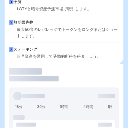
予測
LQTYと暗号資産予測市場で取引します。
無期限先物
最大50倍のレバレッジでトークンをロングまたはショー
トします。
ステーキング
暗号資産を運用して受動的所得を得ましょう。
取引
15分
30分
1時間
4時間
1日