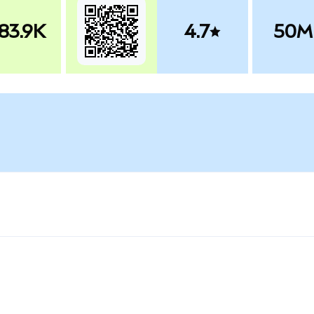
83.9K
4.7
50M