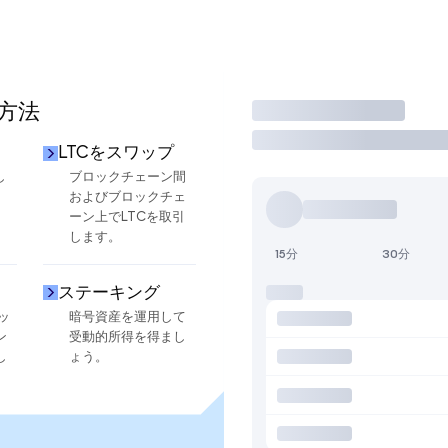
る方法
取引
LTCをスワップ
し
ブロックチェーン間
およびブロックチェ
ーン上でLTCを取引
します。
15分
30分
ステーキング
ッ
暗号資産を運用して
ン
受動的所得を得まし
し
ょう。