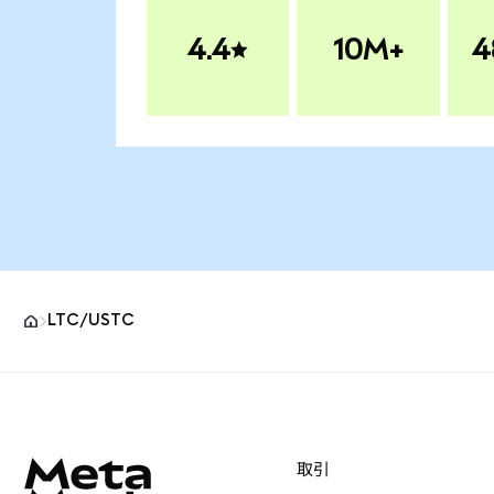
4.4
10M+
4
LTC/USTC
MetaMaskサイトフッター
取引