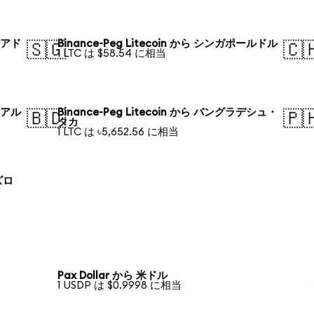
ラリアド
Binance-Peg Litecoin から シンガポールドル
🇸🇬
🇨
1 LTC は $58.54 に相当
・レアル
Binance-Peg Litecoin から バングラデシュ・
🇧🇩
🇵
タカ
1 LTC は ৳5,652.56 に相当
 ズロ
Pax Dollar から 米ドル
1 USDP は $0.9998 に相当