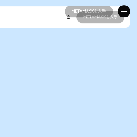
METAMASKを入手
METAMASKを入手
METAMASKを入手
METAMASKを入手