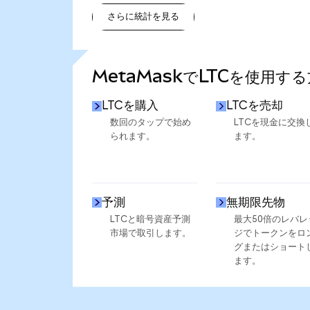
さらに統計を見る
さらに統計を見る
MetaMaskでLTCを使用す
LTCを購入
LTCを売却
数回のタップで始め
LTCを現金に交換
られます。
ます。
予測
無期限先物
LTCと暗号資産予測
最大50倍のレバレ
市場で取引します。
ジでトークンをロ
グまたはショート
ます。