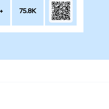
+
75.8K