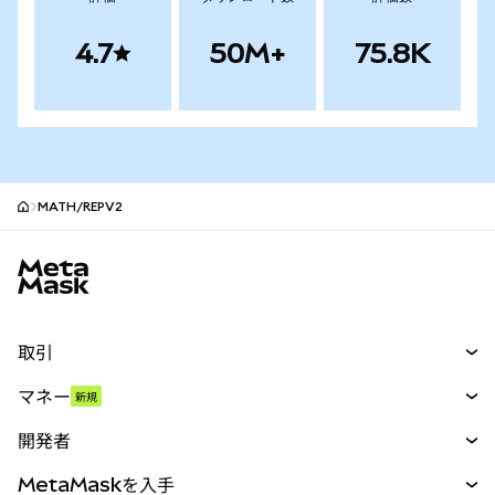
4.7
50M+
75.8K
MATH/REPV2
MetaMaskサイトフッター
取引
スワップ
マネー
新規
予測
新規
購入
開発者
パーペチュアル
新規
カード
ドキュメントを表示
MetaMaskを入手
RWA