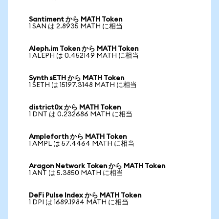
Santiment から MATH Token
1 SAN は 2.8935 MATH に相当
Aleph.im Token から MATH Token
1 ALEPH は 0.452149 MATH に相当
Synth sETH から MATH Token
1 SETH は 15197.3148 MATH に相当
district0x から MATH Token
1 DNT は 0.232686 MATH に相当
Ampleforth から MATH Token
1 AMPL は 57.4464 MATH に相当
Aragon Network Token から MATH Token
1 ANT は 5.3850 MATH に相当
DeFi Pulse Index から MATH Token
1 DPI は 1689.1984 MATH に相当