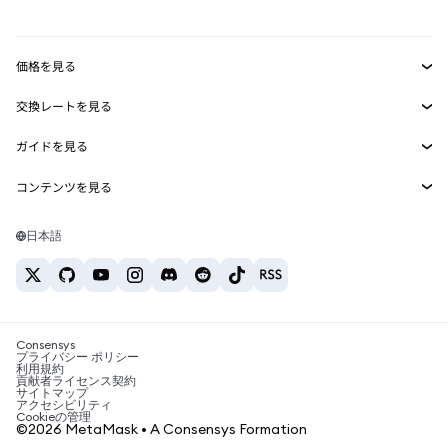
mUSD
新規
ダッシュボード
トランザクションシールド
収益化
Smart Accounts Kit
Agent Wallet
新規
価格を見る
埋め込みウォレット
Snaps
ビットコインの価格
交換レートを見る
MetaMask Connect
イーサリアムの価格
報酬
新規
BTC→USD
Solanaの価格
ガイドを見る
Snaps
セキュリティ
ETH→USD
BTCの購入
Shiba Inuの価格
USDT→INR
コンテンツを見る
Web3サービス
サポート
ETHの購入
Pepeの価格
ビットコインウォレット
BTC→USDT
SOLの購入
キャリア
Tetherの価格
Solanaウォレット
日本語
BTC→INR
PEPEの購入
お問い合わせ
USDCの価格
おすすめの暗号資産カード
ETH→USDT
USDTの購入
Chanlinkの価格
おすすめのモバイル暗号資産ウォレット
USDT→PHP
USDCの購入
Polymarketとは？
BTC→EUR
SHIBの購入
Consensys
税制関連ニュース
プライバシー ポリシー
利用規約
BNBの購入
貢献者ライセンス契約
暗号資産の購入方法は？
サイトマップ
アクセシビリティ
ビットコインを売るには？
Cookieの管理
©2026 MetaMask • A Consensys Formation