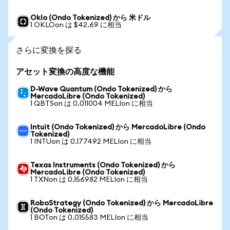
Oklo (Ondo Tokenized) から 米ドル
1 OKLOon は $42.69 に相当
さらに変換を探る
アセット変換の高度な機能
D-Wave Quantum (Ondo Tokenized) から
MercadoLibre (Ondo Tokenized)
1 QBTSon は 0.011004 MELIon に相当
Intuit (Ondo Tokenized) から MercadoLibre (Ondo
Tokenized)
1 INTUon は 0.177492 MELIon に相当
Texas Instruments (Ondo Tokenized) から
MercadoLibre (Ondo Tokenized)
1 TXNon は 0.156982 MELIon に相当
RoboStrategy (Ondo Tokenized) から MercadoLibre
(Ondo Tokenized)
1 BOTon は 0.015583 MELIon に相当