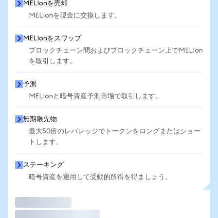
MELIonを売却
MELIonを現金に交換します。
MELIonをスワップ
ブロックチェーン間およびブロックチェーン上でMELIon
を取引します。
予測
MELIonと暗号資産予測市場で取引します。
無期限先物
最大50倍のレバレッジでトークンをロングまたはショー
トします。
ステーキング
暗号資産を運用して受動的所得を得ましょう。
取引