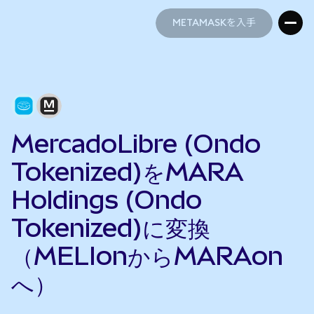
METAMASKを入手
METAMASKを入手
MercadoLibre (Ondo
Tokenized)をMARA
Holdings (Ondo
Tokenized)に変換
（MELIonからMARAon
へ）