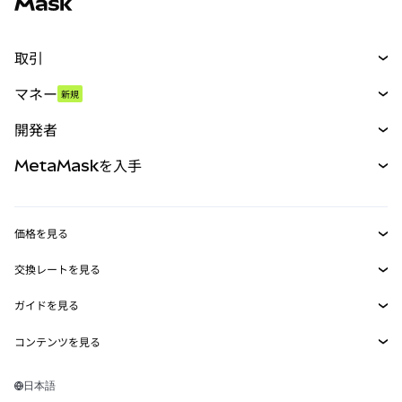
取引
スワップ
マネー
新規
予測
新規
購入
開発者
パーペチュアル
新規
カード
ドキュメントを表示
MetaMaskを入手
RWA
mUSD
新規
ダッシュボード
トランザクションシールド
収益化
Smart Accounts Kit
Agent Wallet
新規
価格を見る
埋め込みウォレット
Snaps
ビットコインの価格
交換レートを見る
MetaMask Connect
イーサリアムの価格
報酬
新規
BTC→USD
Solanaの価格
ガイドを見る
Snaps
セキュリティ
ETH→USD
BTCの購入
Shiba Inuの価格
USDT→INR
コンテンツを見る
Web3サービス
サポート
ETHの購入
Pepeの価格
ビットコインウォレット
BTC→USDT
SOLの購入
キャリア
Tetherの価格
Solanaウォレット
日本語
BTC→INR