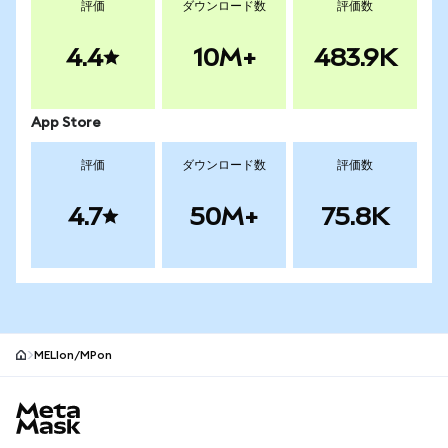
評価
ダウンロード数
評価数
4.4
10M+
483.9K
App Store
評価
ダウンロード数
評価数
4.7
50M+
75.8K
MELIon/MPon
MetaMaskサイトフッター