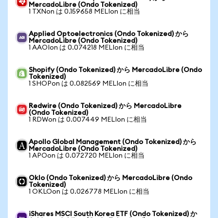
MercadoLibre (Ondo Tokenized)
1 TXNon は 0.159658 MELIon に相当
Applied Optoelectronics (Ondo Tokenized) から
MercadoLibre (Ondo Tokenized)
1 AAOIon は 0.074218 MELIon に相当
Shopify (Ondo Tokenized) から MercadoLibre (Ondo
Tokenized)
1 SHOPon は 0.082569 MELIon に相当
Redwire (Ondo Tokenized) から MercadoLibre
(Ondo Tokenized)
1 RDWon は 0.007449 MELIon に相当
Apollo Global Management (Ondo Tokenized) から
MercadoLibre (Ondo Tokenized)
1 APOon は 0.072720 MELIon に相当
Oklo (Ondo Tokenized) から MercadoLibre (Ondo
Tokenized)
1 OKLOon は 0.026778 MELIon に相当
iShares MSCI South Korea ETF (Ondo Tokenized) か