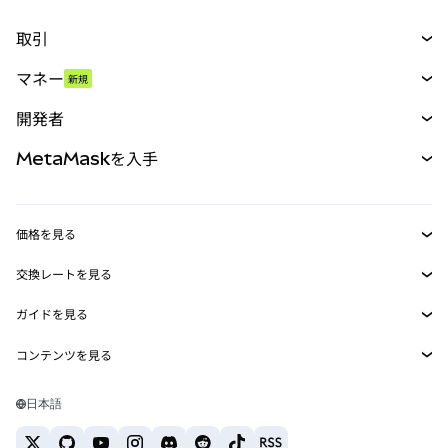
取引
スワップ
マネー
新規
予測
新規
購入
開発者
パーペチュアル
新規
カード
ドキュメントを表示
MetaMaskを入手
RWA
mUSD
新規
ダッシュボード
トランザクションシールド
収益化
Smart Accounts Kit
Agent Wallet
新規
価格を見る
埋め込みウォレット
Snaps
ビットコインの価格
交換レートを見る
MetaMask Connect
イーサリアムの価格
報酬
新規
BTC→USD
Solanaの価格
ガイドを見る
Snaps
セキュリティ
ETH→USD
BTCの購入
Shiba Inuの価格
USDT→INR
コンテンツを見る
Web3サービス
サポート
ETHの購入
Pepeの価格
ビットコインウォレット
BTC→USDT
SOLの購入
キャリア
Tetherの価格
Solanaウォレット
日本語
BTC→INR
PEPEの購入
お問い合わせ
USDCの価格
おすすめの暗号資産カード
ETH→USDT