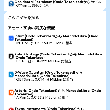
Occidental Petroleum (Ondo Tokenized) から 米ドル
1 OXYon は $55.10 に相当
さらに変換を探る
アセット変換の高度な機能
Intuit (Ondo Tokenized) から MercadoLibre (Ondo
Tokenized)
1 INTUon は 0.183864 MELIon に相当
RoboStrategy (Ondo Tokenized) から MercadoLibre
(Ondo Tokenized)
1 BOTon は 0.016022 MELIon に相当
D-Wave Quantum (Ondo Tokenized) から
MercadoLibre (Ondo Tokenized)
1 QBTSon は 0.011448 MELIon に相当
Arteris (Ondo Tokenized) から MercadoLibre (Ondo
Tokenized)
1 AIPon は 0.016812 MELIon に相当
Texas Instruments (Ondo Tokenized) から