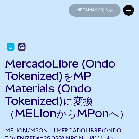
METAMASKを入手
METAMASKを入手
MercadoLibre (Ondo
Tokenized)をMP
Materials (Ondo
Tokenized)に変換
（MELIonからMPonへ）
MELION/MPON：1 MERCADOLIBRE (ONDO
TOKENIZED)は35.0558 MPONに相当します