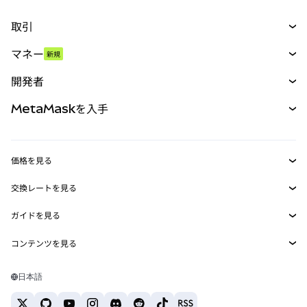
取引
スワップ
マネー
新規
予測
新規
購入
開発者
パーペチュアル
新規
カード
ドキュメントを表示
MetaMaskを入手
RWA
mUSD
新規
ダッシュボード
トランザクションシールド
収益化
Smart Accounts Kit
Agent Wallet
新規
価格を見る
埋め込みウォレット
Snaps
ビットコインの価格
交換レートを見る
MetaMask Connect
イーサリアムの価格
報酬
新規
BTC→USD
Solanaの価格
ガイドを見る
Snaps
セキュリティ
ETH→USD
BTCの購入
Shiba Inuの価格
USDT→INR
コンテンツを見る
Web3サービス
サポート
ETHの購入
Pepeの価格
ビットコインウォレット
BTC→USDT
SOLの購入
キャリア
Tetherの価格
Solanaウォレット
日本語
BTC→INR
PEPEの購入
お問い合わせ
USDCの価格
おすすめの暗号資産カード
ETH→USDT