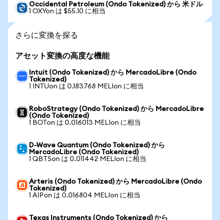
Occidental Petroleum (Ondo Tokenized) から 米ドル
1 OXYon は $55.10 に相当
さらに変換を探る
アセット変換の高度な機能
Intuit (Ondo Tokenized) から MercadoLibre (Ondo
Tokenized)
1 INTUon は 0.183768 MELIon に相当
RoboStrategy (Ondo Tokenized) から MercadoLibre
(Ondo Tokenized)
1 BOTon は 0.016013 MELIon に相当
D-Wave Quantum (Ondo Tokenized) から
MercadoLibre (Ondo Tokenized)
1 QBTSon は 0.011442 MELIon に相当
Arteris (Ondo Tokenized) から MercadoLibre (Ondo
Tokenized)
1 AIPon は 0.016804 MELIon に相当
Texas Instruments (Ondo Tokenized) から