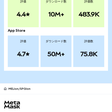
評価
ダウンロード数
評価数
4.4
10M+
483.9K
App Store
評価
ダウンロード数
評価数
4.7
50M+
75.8K
MELIon/SPGIon
MetaMaskサイトフッター