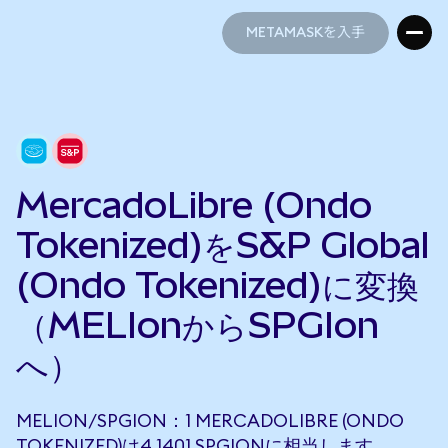
METAMASKを入手
METAMASKを入手
MercadoLibre (Ondo
Tokenized)をS&P Global
(Ondo Tokenized)に変換
（MELIonからSPGIon
へ）
MELION/SPGION：1 MERCADOLIBRE (ONDO
TOKENIZED)は4.1401 SPGIONに相当します