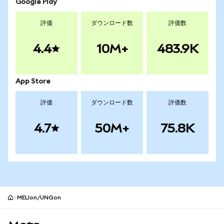
Google Play
評価
ダウンロード数
評価数
4.4
10M+
483.9K
App Store
評価
ダウンロード数
評価数
4.7
50M+
75.8K
MELIon/UNGon
MetaMaskサイトフッター