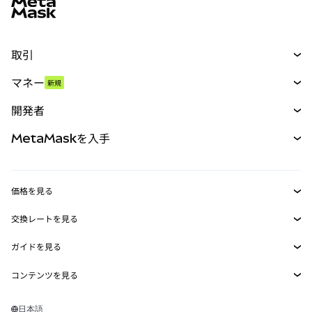
取引
スワップ
マネー
新規
予測
新規
購入
開発者
パーペチュアル
新規
カード
ドキュメントを表示
MetaMaskを入手
RWA
mUSD
新規
ダッシュボード
トランザクションシールド
収益化
Smart Accounts Kit
Agent Wallet
新規
価格を見る
埋め込みウォレット
Snaps
ビットコインの価格
交換レートを見る
MetaMask Connect
イーサリアムの価格
報酬
新規
BTC→USD
Solanaの価格
ガイドを見る
Snaps
セキュリティ
ETH→USD
BTCの購入
Shiba Inuの価格
USDT→INR
コンテンツを見る
Web3サービス
サポート
ETHの購入
Pepeの価格
ビットコインウォレット
BTC→USDT
SOLの購入
キャリア
Tetherの価格
Solanaウォレット
日本語