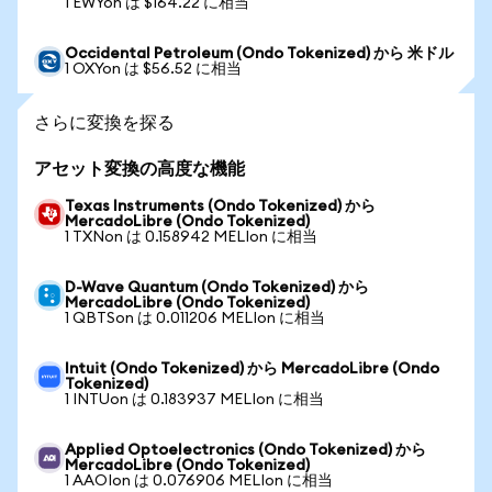
1 EWYon は $164.22 に相当
Occidental Petroleum (Ondo Tokenized) から 米ドル
1 OXYon は $56.52 に相当
さらに変換を探る
アセット変換の高度な機能
Texas Instruments (Ondo Tokenized) から
MercadoLibre (Ondo Tokenized)
1 TXNon は 0.158942 MELIon に相当
D-Wave Quantum (Ondo Tokenized) から
MercadoLibre (Ondo Tokenized)
1 QBTSon は 0.011206 MELIon に相当
Intuit (Ondo Tokenized) から MercadoLibre (Ondo
Tokenized)
1 INTUon は 0.183937 MELIon に相当
Applied Optoelectronics (Ondo Tokenized) から
MercadoLibre (Ondo Tokenized)
1 AAOIon は 0.076906 MELIon に相当