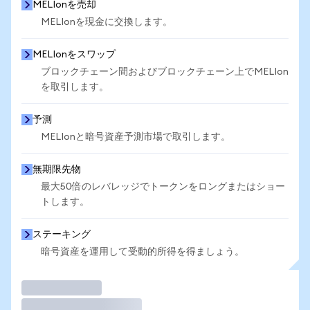
MELIonを売却
MELIonを現金に交換します。
MELIonをスワップ
ブロックチェーン間およびブロックチェーン上でMELIon
を取引します。
予測
MELIonと暗号資産予測市場で取引します。
無期限先物
最大50倍のレバレッジでトークンをロングまたはショー
トします。
ステーキング
暗号資産を運用して受動的所得を得ましょう。
取引