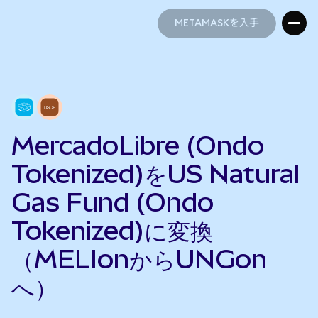
METAMASKを入手
METAMASKを入手
MercadoLibre (Ondo
Tokenized)をUS Natural
Gas Fund (Ondo
Tokenized)に変換
（MELIonからUNGon
へ）