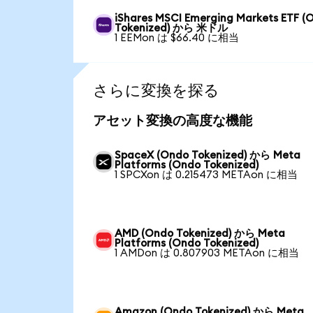
iShares MSCI Emerging Markets ETF (
Tokenized) から 米ドル
1 EEMon は $66.40 に相当
さらに変換を探る
アセット変換の高度な機能
SpaceX (Ondo Tokenized) から Meta
Platforms (Ondo Tokenized)
1 SPCXon は 0.215473 METAon に相当
AMD (Ondo Tokenized) から Meta
Platforms (Ondo Tokenized)
1 AMDon は 0.807903 METAon に相当
Amazon (Ondo Tokenized) から Meta