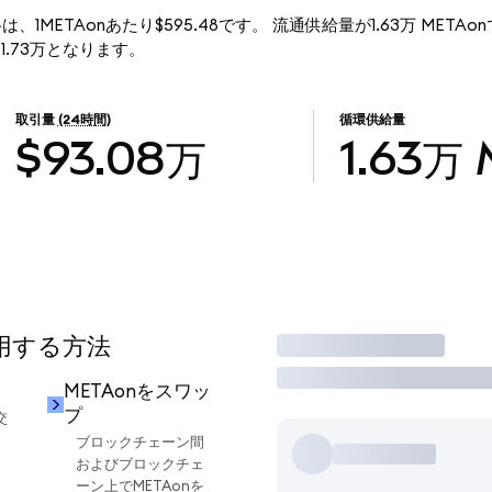
)の現行価格は、1METAonあたり$595.48です。 流通供給量が1.63万 MET
$971.73万となります。
取引量
(24時間)
循環供給量
$93.08万
1.63万
使用する方法
取引
METAonをスワッ
プ
交
ブロックチェーン間
およびブロックチェ
ーン上でMETAonを