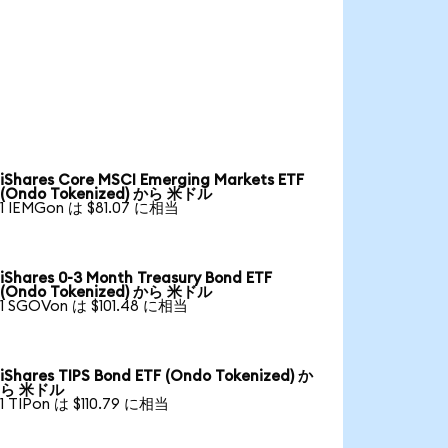
iShares Core MSCI Emerging Markets ETF
(Ondo Tokenized) から 米ドル
1 IEMGon は $81.07 に相当
iShares 0-3 Month Treasury Bond ETF
(Ondo Tokenized) から 米ドル
1 SGOVon は $101.48 に相当
iShares TIPS Bond ETF (Ondo Tokenized) か
ら 米ドル
1 TIPon は $110.79 に相当