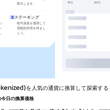
15分
30分
取引します。
ステーキング
ッ
暗号資産を運用して
ン
受動的所得を得まし
し
ょう。
o Tokenized)を人気の通貨に換算して探索する
zed)の今日の換算価格