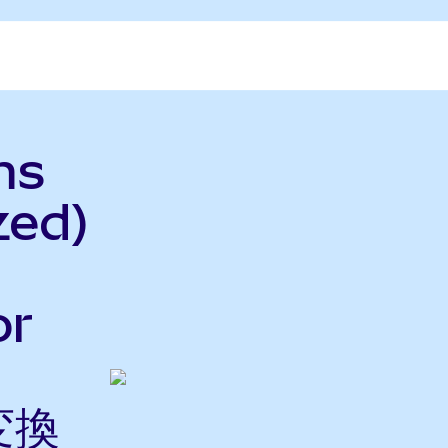
ms
zed)
or
変換