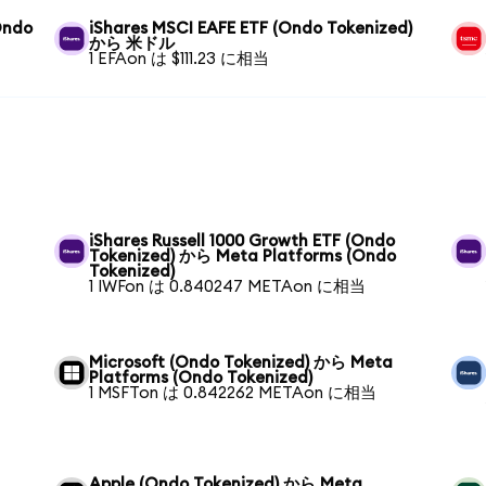
Ondo
iShares MSCI EAFE ETF (Ondo Tokenized)
から 米ドル
1 EFAon は $111.23 に相当
iShares Russell 1000 Growth ETF (Ondo
Tokenized) から Meta Platforms (Ondo
Tokenized)
1 IWFon は 0.840247 METAon に相当
Microsoft (Ondo Tokenized) から Meta
Platforms (Ondo Tokenized)
1 MSFTon は 0.842262 METAon に相当
Apple (Ondo Tokenized) から Meta