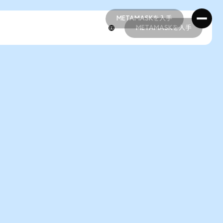
METAMASKを入手
METAMASKを入手
METAMASKを入手
METAMASKを入手