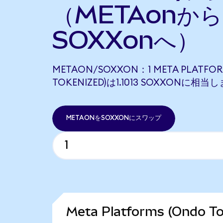
（METAonから
SOXXonへ）
METAON/SOXXON：1 META PLATFOR
TOKENIZED)は1.1013 SOXXONに相当
METAONをSOXXONにスワップ
Meta Platforms (Ondo