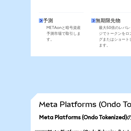
予測
無期限先物
METAonと暗号資産
最大50倍のレバレ
予測市場で取引しま
ジでトークンをロ
す。
グまたはショート
ます。
Meta Platforms (Ond
Meta Platforms (Ondo Tokeni