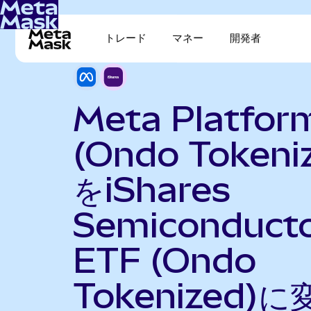
トレード
マネー
開発者
Meta Platfor
(Ondo Tokeni
をiShares
Semiconduct
ETF (Ondo
Tokenized)に