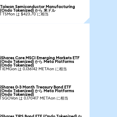
Taiwan Semiconductor Manufacturing
(Ondo Tokenized) から 米ドル
1 TSMon は $423.70 に相当
iShares Core MSCI Emerging Markets ETF
(Ondo Tokenized) から Meta Platforms
(Ondo Tokenized)
1 IEMGon は 0.136142 METAon に相当
iShares 0-3 Month Treasury Bond ETF
(Ondo Tokenized) から Meta Platforms
(Ondo Tokenized)
1 SGOVon は 0.170417 METAon に相当
iShares TIPS Bond ETF (Ondo Tokenized) か