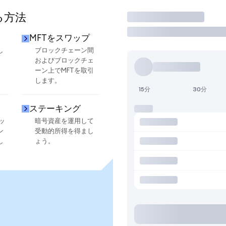
る方法
取引
MFTをスワップ
し
ブロックチェーン間
およびブロックチェ
ーン上でMFTを取引
します。
15分
30分
ステーキング
ッ
暗号資産を運用して
ン
受動的所得を得まし
し
ょう。