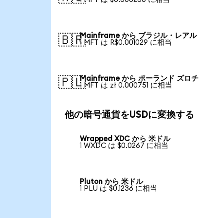
Mainframe から ブラジル・レアル
🇧🇷
1 MFT は R$0.001029 に相当
Mainframe から ポーランド ズロチ
🇵🇱
1 MFT は zł 0.000751 に相当
他の暗号通貨をUSDに変換する
Wrapped XDC から 米ドル
1 WXDC は $0.0267 に相当
Pluton から 米ドル
1 PLU は $0.1236 に相当