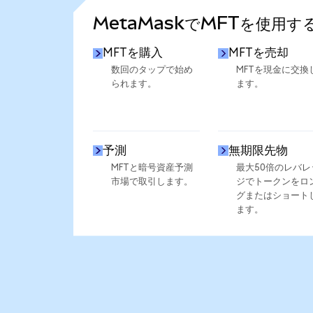
MetaMaskでMFTを使用す
MFTを購入
MFTを売却
数回のタップで始め
MFTを現金に交換
られます。
ます。
予測
無期限先物
MFTと暗号資産予測
最大50倍のレバレ
市場で取引します。
ジでトークンをロ
グまたはショート
ます。