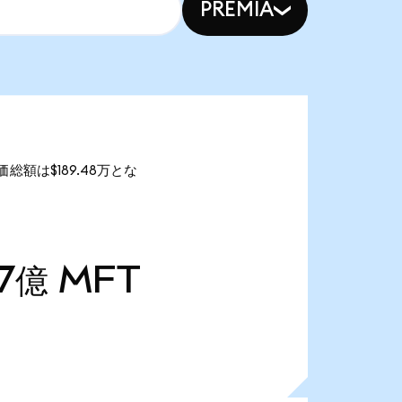
PREMIA
価総額は$189.48万とな
87億
MFT