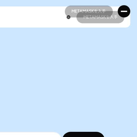
METAMASKを入手
METAMASKを入手
METAMASKを入手
METAMASKを入手