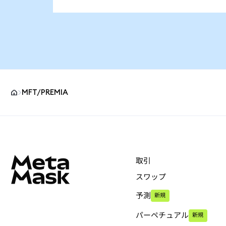
MFT/PREMIA
MetaMaskサイトフッター
取引
スワップ
予測
新規
パーペチュアル
新規