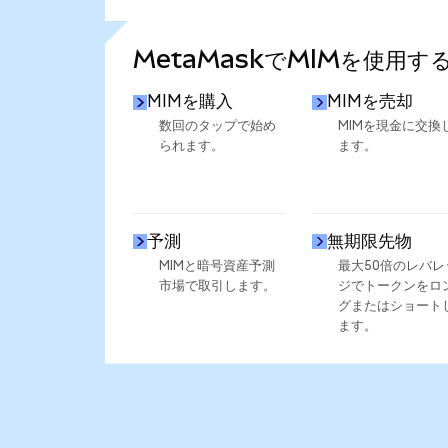
さらに統計を見る
MetaMaskでMIMを使用す
MIMを購入
MIMを売却
数回のタップで始め
MIMを現金に交換
られます。
ます。
予測
無期限先物
MIMと暗号資産予測
最大50倍のレバレ
市場で取引します。
ジでトークンをロ
グまたはショート
ます。