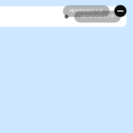
METAMASKを入手
METAMASKを入手
METAMASKを入手
METAMASKを入手