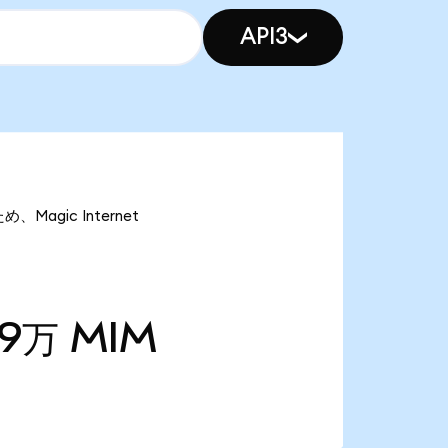
API3
、Magic Internet
19万
MIM