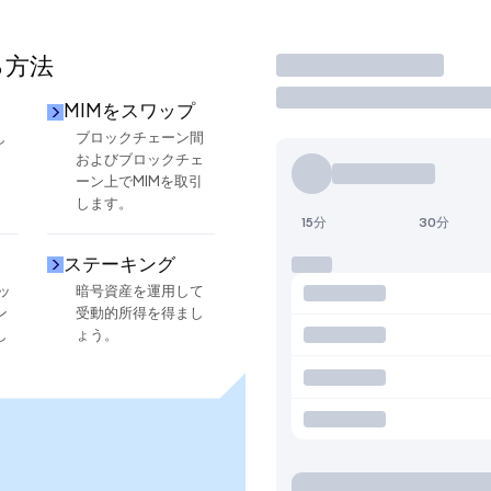
る方法
取引
MIMをスワップ
し
ブロックチェーン間
およびブロックチェ
ーン上でMIMを取引
します。
15分
30分
ステーキング
ッ
暗号資産を運用して
ン
受動的所得を得まし
し
ょう。