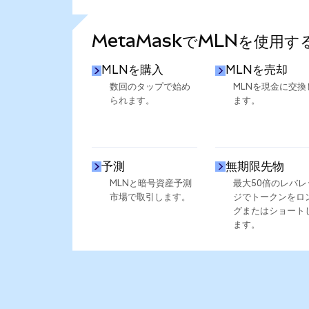
さらに統計を見る
MetaMaskでMLNを使用す
MLNを購入
MLNを売却
数回のタップで始め
MLNを現金に交換
られます。
ます。
予測
無期限先物
MLNと暗号資産予測
最大50倍のレバレ
市場で取引します。
ジでトークンをロ
グまたはショート
ます。