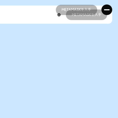
METAMASKを入手
METAMASKを入手
METAMASKを入手
METAMASKを入手