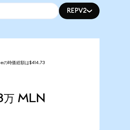
REPV2
ceの時価総額は$414.73
68万
MLN