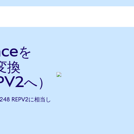
nceを
に変換
PV2へ）
.5248 REPV2に相当し