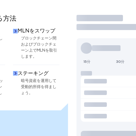
る方法
取引
MLNをスワップ
し
ブロックチェーン間
およびブロックチェ
ーン上でMLNを取引
します。
15分
30分
ステーキング
ッ
暗号資産を運用して
ン
受動的所得を得まし
し
ょう。