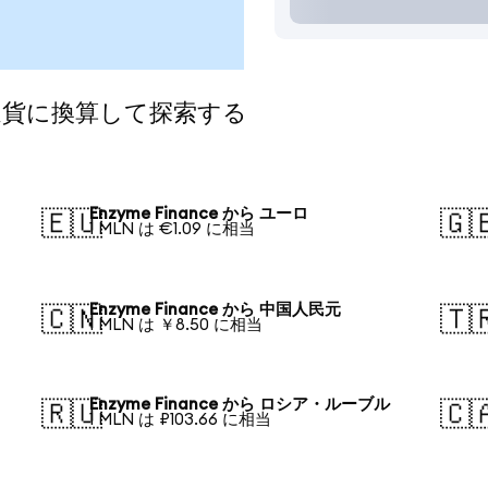
気の通貨に換算して探索する
Enzyme Finance から ユーロ
🇪🇺
🇬
1 MLN は €1.09 に相当
Enzyme Finance から 中国人民元
🇨🇳
🇹
1 MLN は ￥8.50 に相当
Enzyme Finance から ロシア・ルーブル
🇷🇺
🇨
1 MLN は ₽103.66 に相当