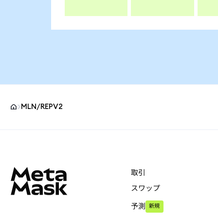
MLN/REPV2
MetaMaskサイトフッター
取引
スワップ
予測
新規