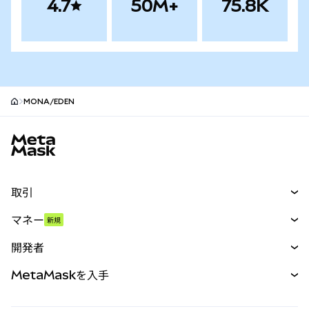
4.7
50M+
75.8K
MONA/EDEN
MetaMaskサイトフッター
取引
スワップ
マネー
新規
予測
新規
購入
開発者
パーペチュアル
新規
カード
ドキュメントを表示
MetaMaskを入手
RWA
mUSD
新規
ダッシュボード
トランザクションシールド
収益化