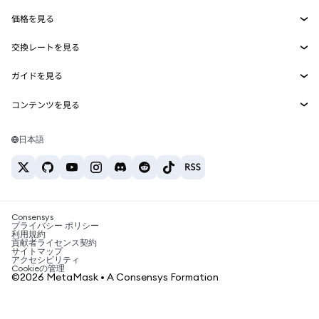
Smart Accounts Kit
Agent Wallet
新規
価格を見る
埋め込みウォレット
Snaps
ビットコインの価格
交換レートを見る
MetaMask Connect
イーサリアムの価格
報酬
新規
BTC→USD
Solanaの価格
ガイドを見る
Snaps
セキュリティ
ETH→USD
BTCの購入
Shiba Inuの価格
USDT→INR
コンテンツを見る
Web3サービス
サポート
ETHの購入
Pepeの価格
ビットコインウォレット
BTC→USDT
SOLの購入
キャリア
Tetherの価格
Solanaウォレット
日本語
BTC→INR
PEPEの購入
お問い合わせ
USDCの価格
おすすめの暗号資産カード
ETH→USDT
USDTの購入
Chanlinkの価格
おすすめのモバイル暗号資産ウォレット
USDT→PHP
USDCの購入
Polymarketとは？
BTC→EUR
SHIBの購入
Consensys
税制関連ニュース
プライバシー ポリシー
利用規約
BNBの購入
貢献者ライセンス契約
暗号資産の購入方法は？
サイトマップ
アクセシビリティ
ビットコインを売るには？
Cookieの管理
©2026 MetaMask • A Consensys Formation