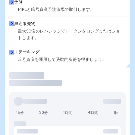
予測
MPLと暗号資産予測市場で取引します。
無期限先物
最大50倍のレバレッジでトークンをロングまたはショー
トします。
ステーキング
暗号資産を運用して受動的所得を得ましょう。
取引
15分
30分
1時間
4時間
1日