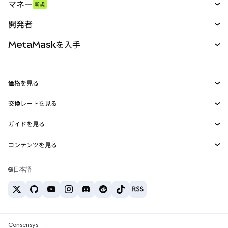
マネー
新規
予測
新規
購入
開発者
パーペチュアル
新規
カード
ドキュメントを表示
MetaMaskを入手
RWA
mUSD
新規
ダッシュボード
トランザクションシールド
収益化
Smart Accounts Kit
Agent Wallet
新規
価格を見る
埋め込みウォレット
Snaps
ビットコインの価格
交換レートを見る
MetaMask Connect
イーサリアムの価格
報酬
新規
BTC→USD
Solanaの価格
ガイドを見る
Snaps
セキュリティ
ETH→USD
BTCの購入
Shiba Inuの価格
USDT→INR
コンテンツを見る
Web3サービス
サポート
ETHの購入
Pepeの価格
ビットコインウォレット
BTC→USDT
SOLの購入
キャリア
Tetherの価格
Solanaウォレット
日本語
BTC→INR
PEPEの購入
お問い合わせ
USDCの価格
おすすめの暗号資産カード
ETH→USDT
USDTの購入
Chanlinkの価格
おすすめのモバイル暗号資産ウォレット
USDT→PHP
USDCの購入
Polymarketとは？
BTC→EUR
SHIBの購入
Consensys