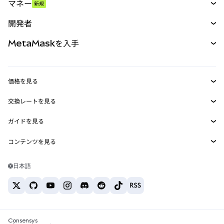
マネー
新規
予測
新規
購入
開発者
パーペチュアル
新規
カード
ドキュメントを表示
MetaMaskを入手
RWA
mUSD
新規
ダッシュボード
トランザクションシールド
収益化
Smart Accounts Kit
Agent Wallet
新規
価格を見る
埋め込みウォレット
Snaps
ビットコインの価格
交換レートを見る
MetaMask Connect
イーサリアムの価格
報酬
新規
BTC→USD
Solanaの価格
ガイドを見る
Snaps
セキュリティ
ETH→USD
BTCの購入
Shiba Inuの価格
USDT→INR
コンテンツを見る
Web3サービス
サポート
ETHの購入
Pepeの価格
ビットコインウォレット
BTC→USDT
SOLの購入
キャリア
Tetherの価格
Solanaウォレット
日本語
BTC→INR
PEPEの購入
お問い合わせ
USDCの価格
おすすめの暗号資産カード
ETH→USDT
USDTの購入
Chanlinkの価格
おすすめのモバイル暗号資産ウォレット
USDT→PHP
USDCの購入
Polymarketとは？
BTC→EUR
SHIBの購入
Consensys