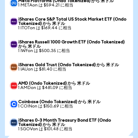
Meta Platforms (Ondo Tokenized) から 米ドル
1 METAon は $594.21 に相当
iShares Core S&P Total US Stock Market ETF (Ondo
Tokenized) から 米ドル
1 ITOTon は $169.44 に相当
iShares Russell 1000 Growth ETF (Ondo Tokenized)
から 米ドル
1 IWFon は $500.35 に相当
iShares Gold Trust (Ondo Tokenized) から 米ドル
1 IAUon は $81.40 に相当
AMD (Ondo Tokenized) から 米ドル
1 AMDon は $481.09 に相当
Coinbase (Ondo Tokenized) から 米ドル
1 COINon は $150.69 に相当
iShares 0-3 Month Treasury Bond ETF (Ondo
Tokenized) から 米ドル
1 SGOVon は $101.48 に相当