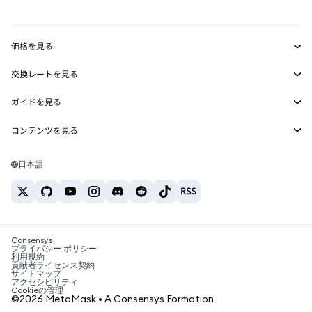
mUSD
新規
ダッシュボード
トランザクションシールド
収益化
Smart Accounts Kit
Agent Wallet
新規
価格を見る
埋め込みウォレット
Snaps
ビットコインの価格
交換レートを見る
MetaMask Connect
イーサリアムの価格
報酬
新規
BTC→USD
Solanaの価格
ガイドを見る
Snaps
セキュリティ
ETH→USD
BTCの購入
Shiba Inuの価格
USDT→INR
コンテンツを見る
Web3サービス
サポート
ETHの購入
Pepeの価格
ビットコインウォレット
BTC→USDT
SOLの購入
キャリア
Tetherの価格
Solanaウォレット
日本語
BTC→INR
PEPEの購入
お問い合わせ
USDCの価格
おすすめの暗号資産カード
ETH→USDT
USDTの購入
Chanlinkの価格
おすすめのモバイル暗号資産ウォレット
USDT→PHP
USDCの購入
Polymarketとは？
BTC→EUR
SHIBの購入
Consensys
税制関連ニュース
プライバシー ポリシー
利用規約
BNBの購入
貢献者ライセンス契約
暗号資産の購入方法は？
サイトマップ
アクセシビリティ
ビットコインを売るには？
Cookieの管理
©2026 MetaMask • A Consensys Formation