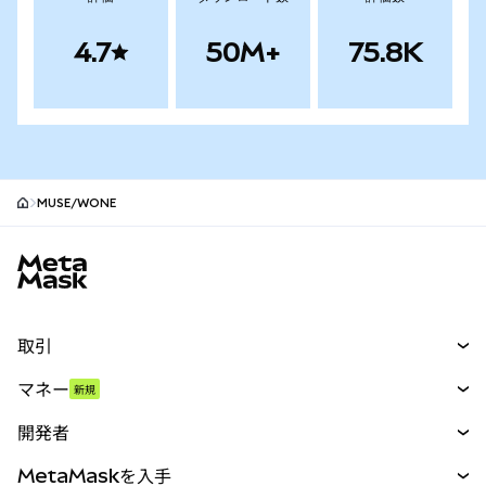
4.7
50M+
75.8K
MUSE/WONE
MetaMaskサイトフッター
取引
スワップ
マネー
新規
予測
新規
購入
開発者
パーペチュアル
新規
カード
ドキュメントを表示
MetaMaskを入手
RWA