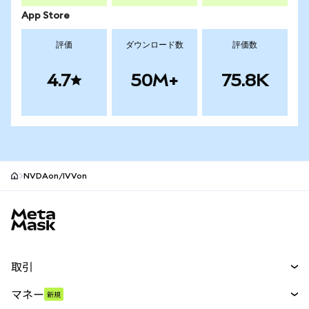
App Store
評価
ダウンロード数
評価数
4.7
50M+
75.8K
NVDAon/IVVon
MetaMaskサイトフッター
取引
スワップ
マネー
新規
予測
新規
購入