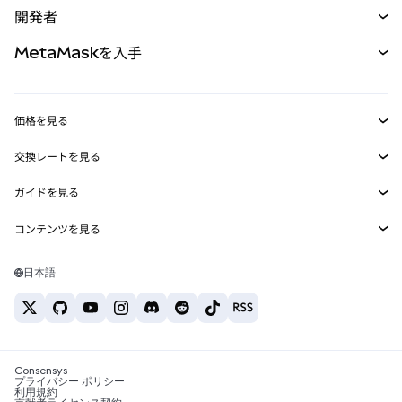
開発者
パーペチュアル
新規
カード
ドキュメントを表示
MetaMaskを入手
RWA
mUSD
新規
ダッシュボード
トランザクションシールド
収益化
Smart Accounts Kit
Agent Wallet
新規
価格を見る
埋め込みウォレット
Snaps
ビットコインの価格
交換レートを見る
MetaMask Connect
イーサリアムの価格
報酬
新規
BTC→USD
Solanaの価格
ガイドを見る
Snaps
セキュリティ
ETH→USD
BTCの購入
Shiba Inuの価格
USDT→INR
コンテンツを見る
Web3サービス
サポート
ETHの購入
Pepeの価格
ビットコインウォレット
BTC→USDT
SOLの購入
キャリア
Tetherの価格
Solanaウォレット
日本語
BTC→INR
PEPEの購入
お問い合わせ
USDCの価格
おすすめの暗号資産カード
ETH→USDT
USDTの購入
Chanlinkの価格
おすすめのモバイル暗号資産ウォレット
USDT→PHP
USDCの購入
Polymarketとは？
BTC→EUR
SHIBの購入
Consensys
税制関連ニュース
プライバシー ポリシー
利用規約
BNBの購入