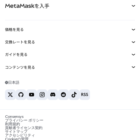
MetaMaskを入手
RWA
mUSD
新規
ダッシュボード
トランザクションシールド
収益化
Smart Accounts Kit
Agent Wallet
新規
価格を見る
埋め込みウォレット
Snaps
ビットコインの価格
交換レートを見る
MetaMask Connect
イーサリアムの価格
報酬
新規
BTC→USD
Solanaの価格
ガイドを見る
Snaps
セキュリティ
ETH→USD
BTCの購入
Shiba Inuの価格
USDT→INR
コンテンツを見る
Web3サービス
サポート
ETHの購入
Pepeの価格
ビットコインウォレット
BTC→USDT
SOLの購入
キャリア
Tetherの価格
Solanaウォレット
日本語
BTC→INR
PEPEの購入
お問い合わせ
USDCの価格
おすすめの暗号資産カード
ETH→USDT
USDTの購入
Chanlinkの価格
おすすめのモバイル暗号資産ウォレット
USDT→PHP
USDCの購入
Polymarketとは？
BTC→EUR
SHIBの購入
Consensys
税制関連ニュース
プライバシー ポリシー
利用規約
BNBの購入
貢献者ライセンス契約
暗号資産の購入方法は？
サイトマップ
アクセシビリティ
ビットコインを売るには？
Cookieの管理