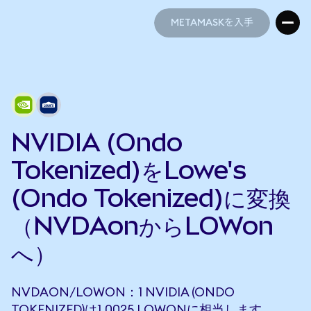
METAMASKを入手
METAMASKを入手
NVIDIA (Ondo
Tokenized)をLowe's
(Ondo Tokenized)に変換
（NVDAonからLOWon
へ）
NVDAON/LOWON：1 NVIDIA (ONDO
TOKENIZED)は1.0025 LOWONに相当します