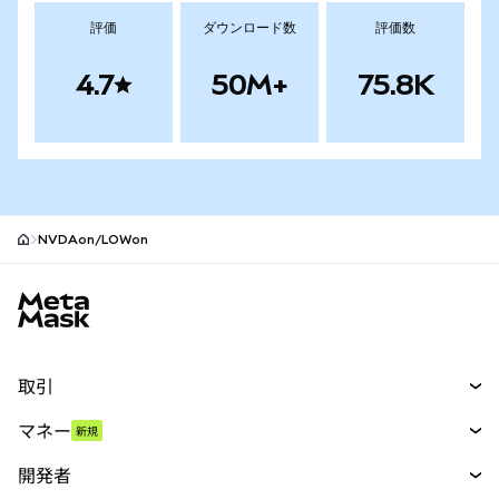
評価
ダウンロード数
評価数
4.7
50M+
75.8K
NVDAon/LOWon
MetaMaskサイトフッター
取引
スワップ
マネー
新規
予測
新規
購入
開発者
パーペチュアル
新規
カード
ドキュメントを表示