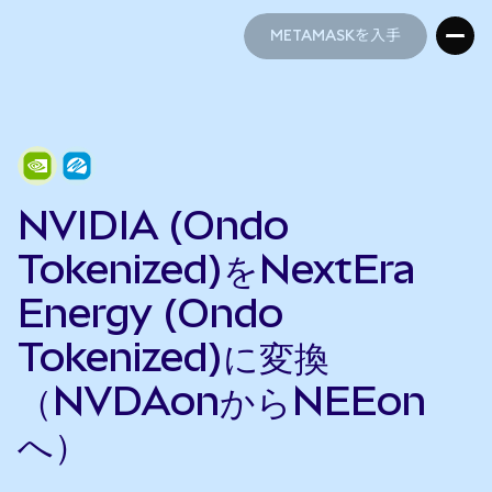
METAMASKを入手
METAMASKを入手
NVIDIA (Ondo
Tokenized)をNextEra
Energy (Ondo
Tokenized)に変換
（NVDAonからNEEon
へ）