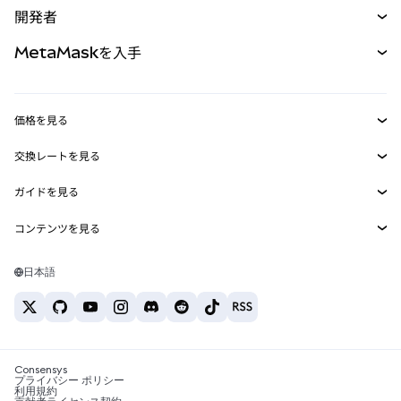
開発者
パーペチュアル
新規
カード
ドキュメントを表示
MetaMaskを入手
RWA
mUSD
新規
ダッシュボード
トランザクションシールド
収益化
Smart Accounts Kit
Agent Wallet
新規
価格を見る
埋め込みウォレット
Snaps
ビットコインの価格
交換レートを見る
MetaMask Connect
イーサリアムの価格
報酬
新規
BTC→USD
Solanaの価格
ガイドを見る
Snaps
セキュリティ
ETH→USD
BTCの購入
Shiba Inuの価格
USDT→INR
コンテンツを見る
Web3サービス
サポート
ETHの購入
Pepeの価格
ビットコインウォレット
BTC→USDT
SOLの購入
キャリア
Tetherの価格
Solanaウォレット
日本語
BTC→INR
PEPEの購入
お問い合わせ
USDCの価格
おすすめの暗号資産カード
ETH→USDT
USDTの購入
Chanlinkの価格
おすすめのモバイル暗号資産ウォレット
USDT→PHP
USDCの購入
Polymarketとは？
BTC→EUR
SHIBの購入
Consensys
税制関連ニュース
プライバシー ポリシー
利用規約
BNBの購入