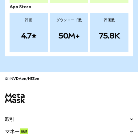
App Store
評価
ダウンロード数
評価数
4.7
50M+
75.8K
NVDAon/NEEon
MetaMaskサイトフッター
取引
スワップ
マネー
新規
予測
新規
購入