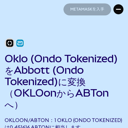
METAMASKを入手
METAMASKを入手
Oklo (Ondo Tokenized)
をAbbott (Ondo
Tokenized)に変換
（OKLOonからABTon
へ）
OKLOON/ABTON：1 OKLO (ONDO TOKENIZED)
は0.451616 ABTONに相当します