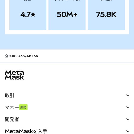
4.7
50M+
75.8K
OKLOon/ABTon
MetaMaskサイトフッター
取引
スワップ
マネー
新規
予測
新規
購入
開発者
パーペチュアル
新規
カード
ドキュメントを表示
MetaMaskを入手
RWA