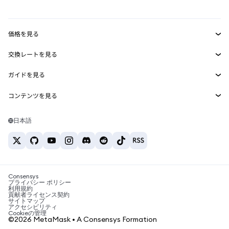
mUSD
新規
ダッシュボード
トランザクションシールド
収益化
Smart Accounts Kit
Agent Wallet
新規
価格を見る
埋め込みウォレット
Snaps
ビットコインの価格
交換レートを見る
MetaMask Connect
イーサリアムの価格
報酬
新規
BTC→USD
Solanaの価格
ガイドを見る
Snaps
セキュリティ
ETH→USD
BTCの購入
Shiba Inuの価格
USDT→INR
コンテンツを見る
Web3サービス
サポート
ETHの購入
Pepeの価格
ビットコインウォレット
BTC→USDT
SOLの購入
キャリア
Tetherの価格
Solanaウォレット
日本語
BTC→INR
PEPEの購入
お問い合わせ
USDCの価格
おすすめの暗号資産カード
ETH→USDT
USDTの購入
Chanlinkの価格
おすすめのモバイル暗号資産ウォレット
USDT→PHP
USDCの購入
Polymarketとは？
BTC→EUR
SHIBの購入
Consensys
税制関連ニュース
プライバシー ポリシー
利用規約
BNBの購入
貢献者ライセンス契約
暗号資産の購入方法は？
サイトマップ
アクセシビリティ
ビットコインを売るには？
Cookieの管理
©2026 MetaMask • A Consensys Formation