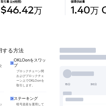
取引量
(24時間)
循環供給量
$46.42万
1.40万
使用する方法
取引
OKLOonをスワッ
プ
交
ブロックチェーン間
およびブロックチェ
ーン上でOKLOonを
15分
30分
取引します。
ステーキング
ッ
暗号資産を運用して