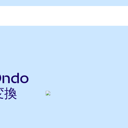
Ondo
変換
ら