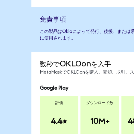
免責事項
この製品はOkloによって発行、後援、または
に使用されます。
数秒でOKLOonを入手
MetaMaskでOKLOonを購入、売却、取
Google Play
評価
ダウンロード数
4.4
10M+
4