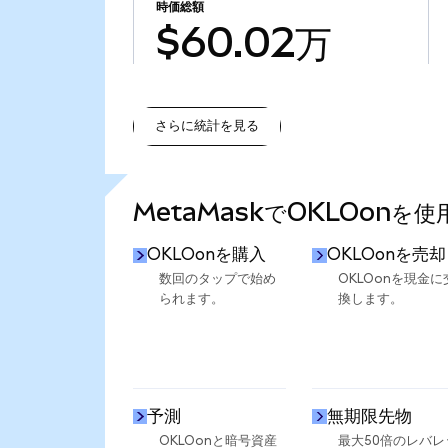
時価総額
$60.02万
さらに統計を見る
さらに統計を見る
MetaMaskでOKLOonを
OKLOonを購入
OKLOonを売却
数回のタップで始め
OKLOonを現金に
られます。
換します。
予測
無期限先物
OKLOonと暗号資産
最大50倍のレバレ