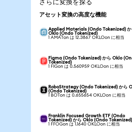
さらに変換を探る
アセット変換の高度な機能
Applied Materials (Ondo Tokenized) 
Oklo (Ondo Tokenized)
1 AMATon は 12.3867 OKLOon に相当
Figma (Ondo Tokenized) から Oklo (O
Tokenized)
1 FIGon は 0.560959 OKLOon に相当
RoboStrategy (Ondo Tokenized) から O
(Ondo Tokenized)
1 BOTon は 0.655654 OKLOon に相当
Franklin Focused Growth ETF (Ondo
Tokenized) から Oklo (Ondo Tokenized
1 FFOGon は 1.1640 OKLOon に相当