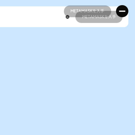
METAMASKを入手
METAMASKを入手
METAMASKを入手
METAMASKを入手