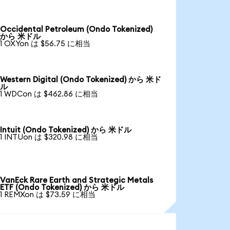
Occidental Petroleum (Ondo Tokenized)
から 米ドル
1 OXYon は $56.75 に相当
Western Digital (Ondo Tokenized) から 米ド
ル
1 WDCon は $462.86 に相当
Intuit (Ondo Tokenized) から 米ドル
1 INTUon は $320.98 に相当
VanEck Rare Earth and Strategic Metals
ETF (Ondo Tokenized) から 米ドル
1 REMXon は $73.59 に相当