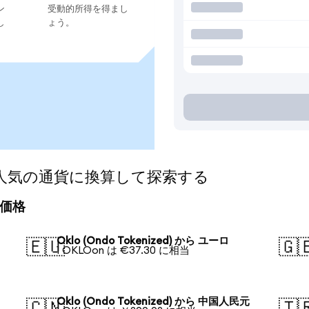
ン
受動的所得を得まし
し
ょう。
ed)を人気の通貨に換算して探索する
換算価格
Oklo (Ondo Tokenized) から ユーロ
🇪🇺
🇬
1 OKLOon は €37.30 に相当
Oklo (Ondo Tokenized) から 中国人民元
🇨🇳
🇹