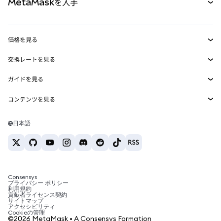
MetaMaskを入手
RWA
mUSD
新規
ダッシュボード
トランザクションシールド
収益化
Smart Accounts Kit
Agent Wallet
新規
価格を見る
埋め込みウォレット
Snaps
ビットコインの価格
交換レートを見る
MetaMask Connect
イーサリアムの価格
報酬
新規
BTC→USD
Solanaの価格
ガイドを見る
Snaps
セキュリティ
ETH→USD
BTCの購入
Shiba Inuの価格
USDT→INR
コンテンツを見る
Web3サービス
サポート
ETHの購入
Pepeの価格
ビットコインウォレット
BTC→USDT
SOLの購入
キャリア
Tetherの価格
Solanaウォレット
日本語
BTC→INR
PEPEの購入
お問い合わせ
USDCの価格
おすすめの暗号資産カード
ETH→USDT
USDTの購入
Chanlinkの価格
おすすめのモバイル暗号資産ウォレット
USDT→PHP
USDCの購入
Polymarketとは？
BTC→EUR
SHIBの購入
Consensys
税制関連ニュース
プライバシー ポリシー
利用規約
BNBの購入
貢献者ライセンス契約
暗号資産の購入方法は？
サイトマップ
アクセシビリティ
ビットコインを売るには？
Cookieの管理
©2026 MetaMask • A Consensys Formation