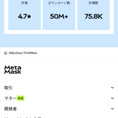
評価
ダウンロード数
評価数
4.7
50M+
75.8K
OKLOon/TCOMon
MetaMaskサイトフッター
取引
スワップ
マネー
新規
予測
新規
購入
開発者
パーペチュアル
新規
カード
ドキュメントを表示