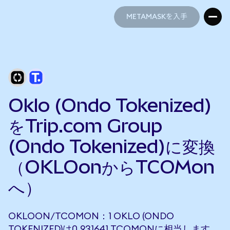
METAMASKを入手
METAMASKを入手
Oklo (Ondo Tokenized)
をTrip.com Group
(Ondo Tokenized)に変換
（OKLOonからTCOMon
へ）
OKLOON/TCOMON：1 OKLO (ONDO
TOKENIZED)は0.931641 TCOMONに相当します