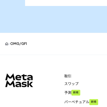
OMG/GFI
MetaMaskサイトフッター
取引
スワップ
予測
新規
パーペチュアル
新規