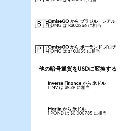
OmiseGO から ブラジル・レアル
🇧🇷
1 OMG は R$0.2266 に相当
OmiseGO から ポーランド ズロチ
🇵🇱
1 OMG は zł 0.1655 に相当
他の暗号通貨をUSDに変換する
Inverse Finance から 米ドル
1 INV は $9.29 に相当
Marlin から 米ドル
1 POND は $0.000735 に相当