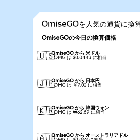
OmiseGOを人気の通貨に換
OmiseGOの今日の換算価格
OmiseGO から 米ドル
🇺🇸
1 OMG は $0.0443 に相当
OmiseGO から 日本円
🇯🇵
1 OMG は ￥7.02 に相当
OmiseGO から 韓国ウォン
🇰🇷
1 OMG は ₩62.89 に相当
OmiseGO から オーストラリアドル
🇦🇺
1 OMG は $0.063 に相当