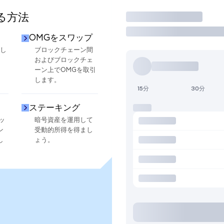
る方法
取引
OMGをスワップ
換し
ブロックチェーン間
およびブロックチェ
ーン上でOMGを取引
します。
15分
30分
ステーキング
ッ
暗号資産を運用して
ン
受動的所得を得まし
し
ょう。