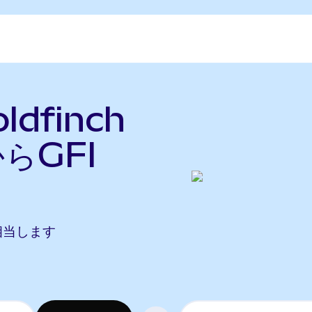
dfinch
らGFI
Iに相当します