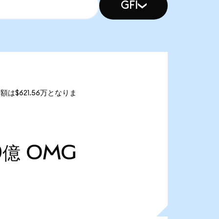
GFI
額は$621.56万となりま
0億
OMG