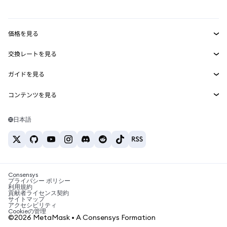
mUSD
新規
ダッシュボード
トランザクションシールド
収益化
Smart Accounts Kit
Agent Wallet
新規
価格を見る
埋め込みウォレット
Snaps
ビットコインの価格
交換レートを見る
MetaMask Connect
イーサリアムの価格
報酬
新規
BTC→USD
Solanaの価格
ガイドを見る
Snaps
セキュリティ
ETH→USD
BTCの購入
Shiba Inuの価格
USDT→INR
コンテンツを見る
Web3サービス
サポート
ETHの購入
Pepeの価格
ビットコインウォレット
BTC→USDT
SOLの購入
キャリア
Tetherの価格
Solanaウォレット
日本語
BTC→INR
PEPEの購入
お問い合わせ
USDCの価格
おすすめの暗号資産カード
ETH→USDT
USDTの購入
Chanlinkの価格
おすすめのモバイル暗号資産ウォレット
USDT→PHP
USDCの購入
Polymarketとは？
BTC→EUR
SHIBの購入
Consensys
税制関連ニュース
プライバシー ポリシー
利用規約
BNBの購入
貢献者ライセンス契約
暗号資産の購入方法は？
サイトマップ
アクセシビリティ
ビットコインを売るには？
Cookieの管理
©2026 MetaMask • A Consensys Formation