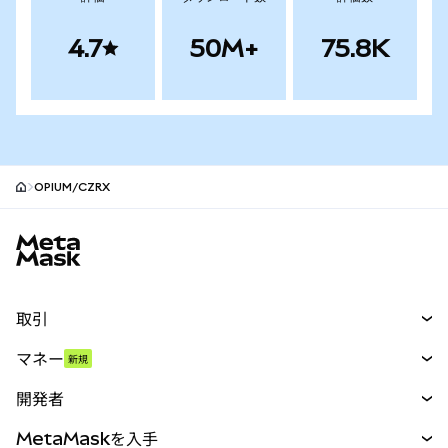
4.7
50M+
75.8K
OPIUM/CZRX
MetaMaskサイトフッター
取引
スワップ
マネー
新規
予測
新規
購入
開発者
パーペチュアル
新規
カード
ドキュメントを表示
MetaMaskを入手
RWA