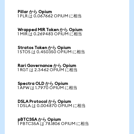
Pillar から Opium
1 PLR は 0.067662 OPIUM に相当
Wrapped MIR Token から Opium
1 MIR は 0.269483 OPIUM に相当
Stratos Token から Opium
1 STOS は 0.450350 OPIUM に相当
Rari Governance から Opium
1 RGT は 2.3462 OPIUM に相当
Spectra OLD から Opium
1 APW は 1.7970 OPIUM に相当
DSLA Protocol から Opium
1 DSLA は 0.004870 OPIUM に相当
pBTC35A から Opium
1 PBTC35A は 78.1806 OPIUM に相当