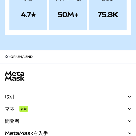
4.7
50M+
75.8K
OPIUM/LEND
MetaMaskサイトフッター
取引
スワップ
マネー
新規
予測
新規
購入
開発者
パーペチュアル
新規
カード
ドキュメントを表示
MetaMaskを入手
RWA