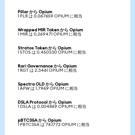
Pillar から Opium
1 PLR は 0.067659 OPIUM に相当
Wrapped MIR Token から Opium
1 MIR は 0.269471 OPIUM に相当
Stratos Token から Opium
1 STOS は 0.450330 OPIUM に相当
Rari Governance から Opium
1 RGT は 2.3461 OPIUM に相当
Spectra OLD から Opium
1 APW は 1.7969 OPIUM に相当
DSLA Protocol から Opium
1 DSLA は 0.004869 OPIUM に相当
pBTC35A から Opium
1 PBTC35A は 78.1772 OPIUM に相当