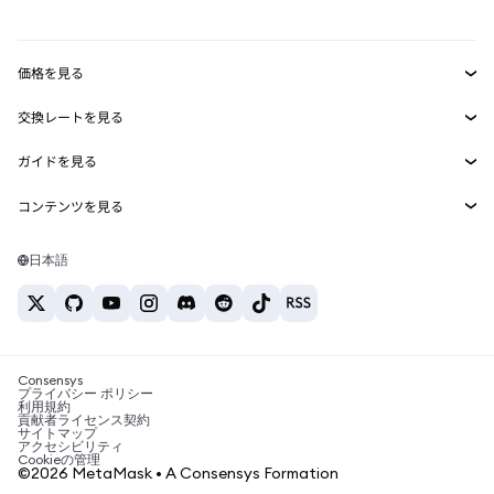
mUSD
新規
ダッシュボード
トランザクションシールド
収益化
Smart Accounts Kit
Agent Wallet
新規
価格を見る
埋め込みウォレット
Snaps
ビットコインの価格
交換レートを見る
MetaMask Connect
イーサリアムの価格
報酬
新規
BTC→USD
Solanaの価格
ガイドを見る
Snaps
セキュリティ
ETH→USD
BTCの購入
Shiba Inuの価格
USDT→INR
コンテンツを見る
Web3サービス
サポート
ETHの購入
Pepeの価格
ビットコインウォレット
BTC→USDT
SOLの購入
キャリア
Tetherの価格
Solanaウォレット
日本語
BTC→INR
PEPEの購入
お問い合わせ
USDCの価格
おすすめの暗号資産カード
ETH→USDT
USDTの購入
Chanlinkの価格
おすすめのモバイル暗号資産ウォレット
USDT→PHP
USDCの購入
Polymarketとは？
BTC→EUR
SHIBの購入
Consensys
税制関連ニュース
プライバシー ポリシー
利用規約
BNBの購入
貢献者ライセンス契約
暗号資産の購入方法は？
サイトマップ
アクセシビリティ
ビットコインを売るには？
Cookieの管理
©2026 MetaMask • A Consensys Formation