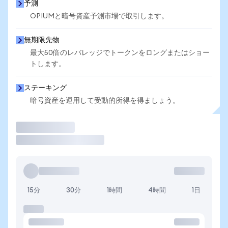
予測
OPIUMと暗号資産予測市場で取引します。
無期限先物
最大50倍のレバレッジでトークンをロングまたはショー
トします。
ステーキング
暗号資産を運用して受動的所得を得ましょう。
取引
15分
30分
1時間
4時間
1日