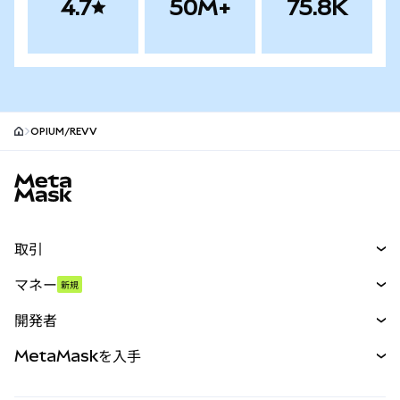
4.7
50M+
75.8K
OPIUM/REVV
MetaMaskサイトフッター
取引
スワップ
マネー
新規
予測
新規
購入
開発者
パーペチュアル
新規
カード
ドキュメントを表示
MetaMaskを入手
RWA
mUSD
新規
ダッシュボード
トランザクションシールド
収益化