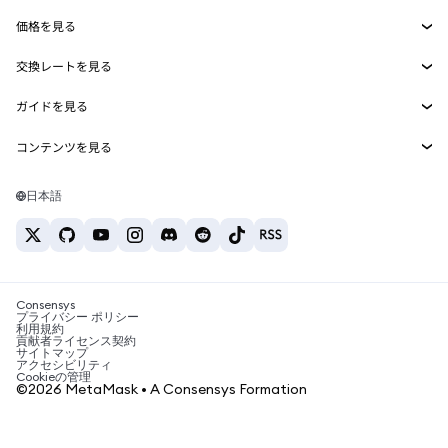
Smart Accounts Kit
Agent Wallet
新規
価格を見る
埋め込みウォレット
Snaps
ビットコインの価格
交換レートを見る
MetaMask Connect
イーサリアムの価格
報酬
新規
BTC→USD
Solanaの価格
ガイドを見る
Snaps
セキュリティ
ETH→USD
BTCの購入
Shiba Inuの価格
USDT→INR
コンテンツを見る
Web3サービス
サポート
ETHの購入
Pepeの価格
ビットコインウォレット
BTC→USDT
SOLの購入
キャリア
Tetherの価格
Solanaウォレット
日本語
BTC→INR
PEPEの購入
お問い合わせ
USDCの価格
おすすめの暗号資産カード
ETH→USDT
USDTの購入
Chanlinkの価格
おすすめのモバイル暗号資産ウォレット
USDT→PHP
USDCの購入
Polymarketとは？
BTC→EUR
SHIBの購入
Consensys
税制関連ニュース
プライバシー ポリシー
利用規約
BNBの購入
貢献者ライセンス契約
暗号資産の購入方法は？
サイトマップ
アクセシビリティ
ビットコインを売るには？
Cookieの管理
©2026 MetaMask • A Consensys Formation