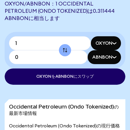
OXYON/ABNBON：1 OCCIDENTAL
PETROLEUM (ONDO TOKENIZED)は0.311444
ABNBONに相当します
OXYON
ABNBON
OXYONをABNBONにスワップ
Occidental Petroleum (Ondo Tokenized)の
最新市場情報
Occidental Petroleum (Ondo Tokenized)の現行価格