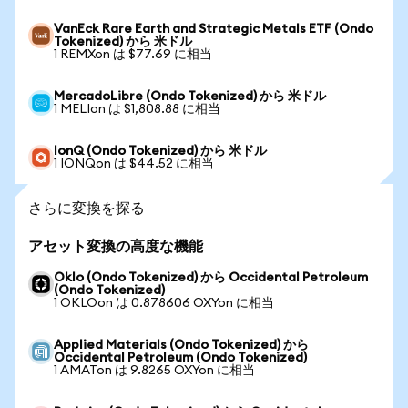
VanEck Rare Earth and Strategic Metals ETF (Ondo
Tokenized) から 米ドル
1 REMXon は $77.69 に相当
MercadoLibre (Ondo Tokenized) から 米ドル
1 MELIon は $1,808.88 に相当
IonQ (Ondo Tokenized) から 米ドル
1 IONQon は $44.52 に相当
さらに変換を探る
アセット変換の高度な機能
Oklo (Ondo Tokenized) から Occidental Petroleum
(Ondo Tokenized)
1 OKLOon は 0.878606 OXYon に相当
Applied Materials (Ondo Tokenized) から
Occidental Petroleum (Ondo Tokenized)
1 AMATon は 9.8265 OXYon に相当