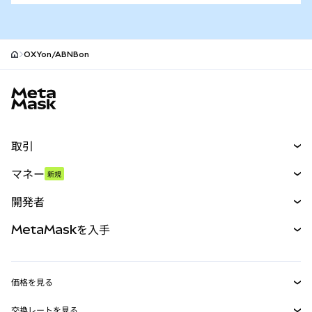
OXYon/ABNBon
MetaMaskサイトフッター
取引
スワップ
マネー
新規
予測
新規
購入
開発者
パーペチュアル
新規
カード
ドキュメントを表示
MetaMaskを入手
RWA
mUSD
新規
ダッシュボード
トランザクションシールド
収益化
Smart Accounts Kit
Agent Wallet
新規
価格を見る
埋め込みウォレット
Snaps
ビットコインの価格
交換レートを見る