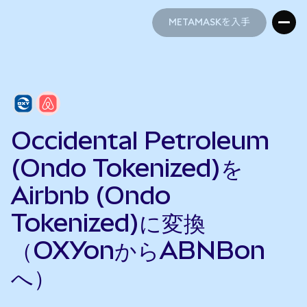
METAMASKを入手
METAMASKを入手
Occidental Petroleum
(Ondo Tokenized)を
Airbnb (Ondo
Tokenized)に変換
（OXYonからABNBon
へ）