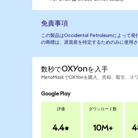
免責事項
この製品はOccidental Petroleumに
の商標は、原資産を特定するためのみに使用さ
数秒でOXYonを入手
MetaMaskでOXYonを購入、売却、取引
Google Play
評価
ダウンロード数
4.4
10M+
4