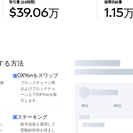
取引量
(24時間)
循環供給量
$39.06万
1.15
用する方法
取引
OXYonをスワップ
交換
ブロックチェーン間
およびブロックチェ
ーン上でOXYonを取
引します。
15分
30分
ステーキング
ッ
暗号資産を運用して
ン
受動的所得を得まし