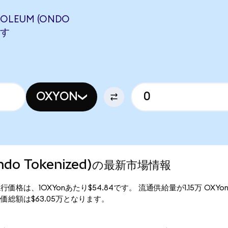
ROLEUM (ONDO
ます
OXYON
(Ondo Tokenized)の最新市場情報
nized)の現行価格は、1OXYonあたり$54.84です。 流通供給量が1.15万 O
zed)の時価総額は$63.05万となります。