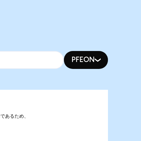
PFEON
XYonであるため、