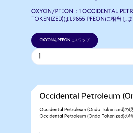
OXYON/PFEON：1 OCCIDENTAL PET
TOKENIZED)は1.9855 PFEONに相当し
OXYONをPFEONにスワップ
Occidental Petroleum 
Occidental Petroleum (Ondo Toke
Occidental Petroleum (Ondo Tokeni