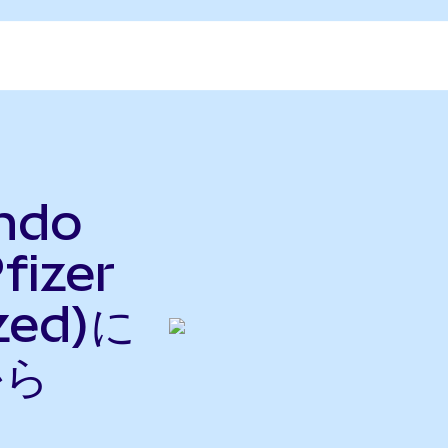
ndo
fizer
zed)に
から