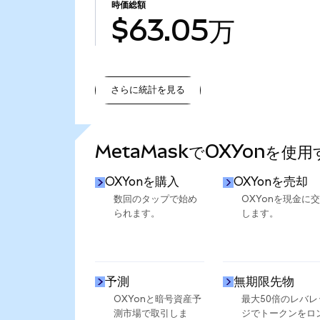
時価総額
$63.05万
さらに統計を見る
さらに統計を見る
MetaMaskでOXYonを使
OXYonを購入
OXYonを売却
数回のタップで始め
OXYonを現金に
られます。
します。
予測
無期限先物
OXYonと暗号資産予
最大50倍のレバレ
測市場で取引しま
ジでトークンをロ