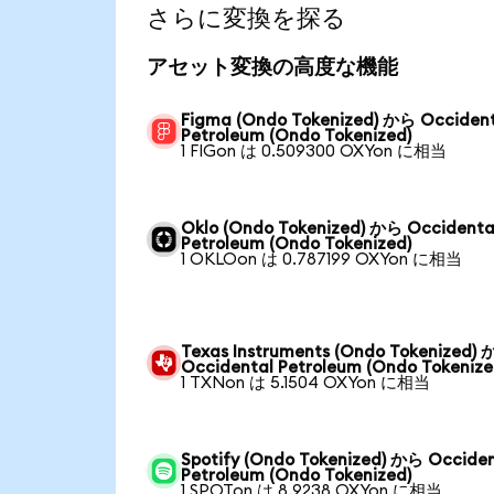
さらに変換を探る
アセット変換の高度な機能
Figma (Ondo Tokenized) から Occiden
Petroleum (Ondo Tokenized)
1 FIGon は 0.509300 OXYon に相当
Oklo (Ondo Tokenized) から Occidenta
Petroleum (Ondo Tokenized)
1 OKLOon は 0.787199 OXYon に相当
Texas Instruments (Ondo Tokenized)
Occidental Petroleum (Ondo Tokenize
1 TXNon は 5.1504 OXYon に相当
Spotify (Ondo Tokenized) から Occiden
Petroleum (Ondo Tokenized)
1 SPOTon は 8.9238 OXYon に相当