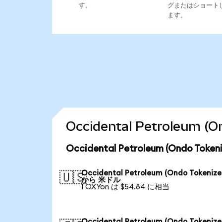
す。
グまたはショート
ます。
Occidental Petroleu
Occidental Petroleum (Ondo T
Occidental Petroleum (Ondo Tokenize
🇺🇸
から 米ドル
1 OXYon は $54.84 に相当
Occidental Petroleum (Ondo Tokenize