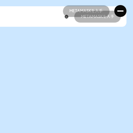
METAMASKを入手
METAMASKを入手
METAMASKを入手
METAMASKを入手