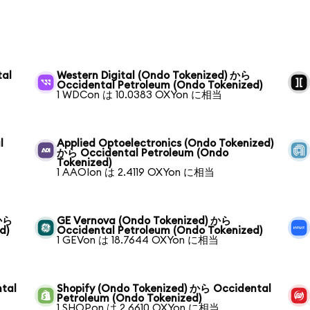
tal
Western Digital (Ondo Tokenized) から
Occidental Petroleum (Ondo Tokenized)
1 WDCon は 10.0383 OXYon に相当
l
Applied Optoelectronics (Ondo Tokenized)
から Occidental Petroleum (Ondo
Tokenized)
1 AAOIon は 2.4119 OXYon に相当
 から
GE Vernova (Ondo Tokenized) から
d)
Occidental Petroleum (Ondo Tokenized)
1 GEVon は 18.7644 OXYon に相当
tal
Shopify (Ondo Tokenized) から Occidental
Petroleum (Ondo Tokenized)
1 SHOPon は 2.6610 OXYon に相当