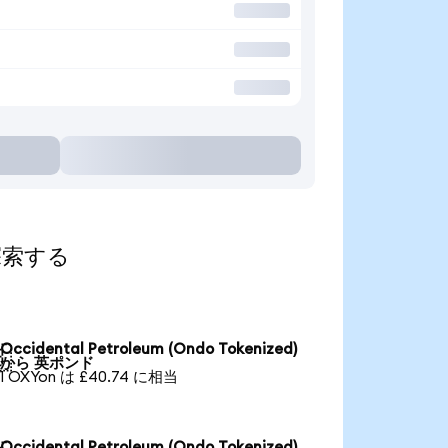
て探索する
Occidental Petroleum (Ondo Tokenized)

から 英ポンド
1 OXYon は £40.74 に相当
Occidental Petroleum (Ondo Tokenized)