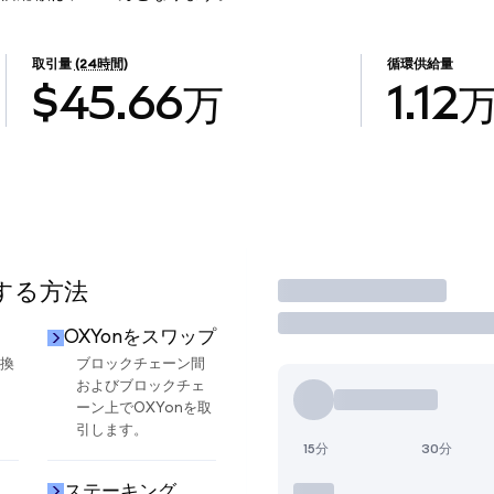
取引量
(24時間)
循環供給量
$45.66万
1.12
用する方法
取引
OXYonをスワップ
交換
ブロックチェーン間
およびブロックチェ
ーン上でOXYonを取
引します。
15分
30分
ステーキング