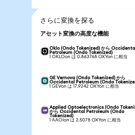
さらに変換を探る
アセット変換の高度な機能
Oklo (Ondo Tokenized) から Occidenta
Petroleum (Ondo Tokenized)
1 OKLOon は 0.863768 OXYon に相当
GE Vernova (Ondo Tokenized) から
Occidental Petroleum (Ondo Tokenize
1 GEVon は 17.9242 OXYon に相当
Applied Optoelectronics (Ondo Tokeni
から Occidental Petroleum (Ondo
Tokenized)
1 AAOIon は 2.5078 OXYon に相当