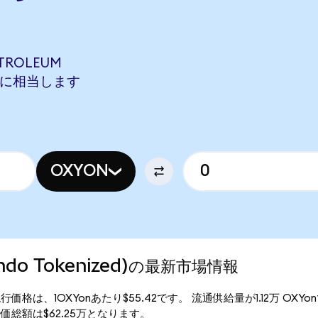
ETROLEUM
SONに相当します
OXYON
(Ondo Tokenized)の最新市場情報
nized)の現行価格は、1OXYonあたり$55.42です。 流通供給量が1.12万 OX
zed)の時価総額は$62.25万となります。