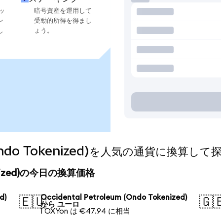
ッ
暗号資産を運用して
ン
受動的所得を得まし
し
ょう。
m (Ondo Tokenized)を人気の通貨に換算し
okenized)の今日の換算価格
d)
Occidental Petroleum (Ondo Tokenized)
🇪🇺
🇬
から ユーロ
1 OXYon は €47.94 に相当