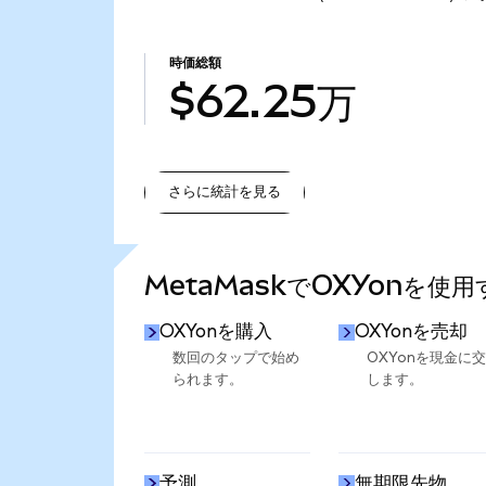
時価総額
$62.25万
さらに統計を見る
さらに統計を見る
MetaMaskでOXYonを使
OXYonを購入
OXYonを売却
数回のタップで始め
OXYonを現金に
られます。
します。
予測
無期限先物