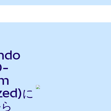
ndo
D-
um
zed)に
から