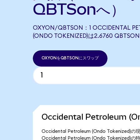
QBTSonへ）
OXYON/QBTSON：1 OCCIDENTAL P
(ONDO TOKENIZED)は2.6760 QBT
OXYONをQBTSONにスワップ
Occidental Petroleum 
Occidental Petroleum (Ondo Toke
Occidental Petroleum (Ondo Tokeni