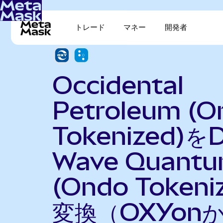
トレード
マネー
開発者
Occidental
Petroleum (O
Tokenized)を
Wave Quant
(Ondo Tokeni
変換（OXYon