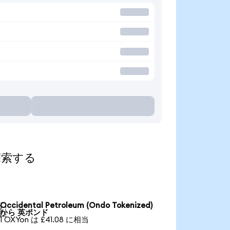
て探索する
Occidental Petroleum (Ondo Tokenized)

から 英ポンド
1 OXYon は £41.08 に相当