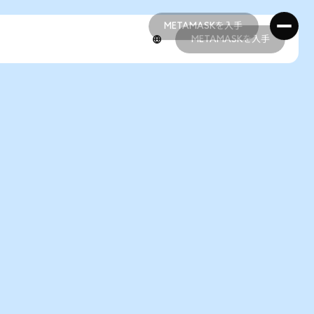
METAMASKを入手
METAMASKを入手
METAMASKを入手
METAMASKを入手