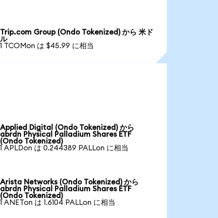
Trip.com Group (Ondo Tokenized) から 米ド
ル
1 TCOMon は $45.99 に相当
Applied Digital (Ondo Tokenized) から
abrdn Physical Palladium Shares ETF
(Ondo Tokenized)
1 APLDon は 0.244389 PALLon に相当
Arista Networks (Ondo Tokenized) から
abrdn Physical Palladium Shares ETF
(Ondo Tokenized)
1 ANETon は 1.6104 PALLon に相当