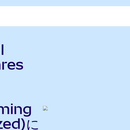
l
ares
ming
zed)に