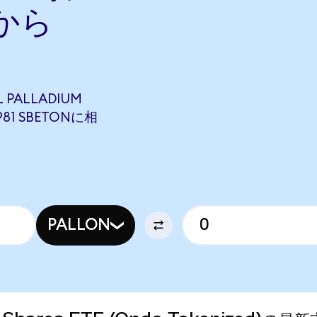
から
L PALLADIUM
5981 SBETONに相
PALLON