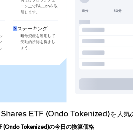
およびブロックチェ
ーン上でPALLonを取
15分
30分
引します。
ステーキング
ッ
暗号資産を運用して
ン
受動的所得を得まし
し
ょう。
dium Shares ETF (Ondo Tokenize
es ETF (Ondo Tokenized)の今日の換算価格