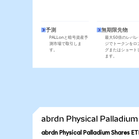
予測
無期限先物
PALLonと暗号資産予
最大50倍のレバレ
測市場で取引しま
ジでトークンをロ
す。
グまたはショート
ます。
abrdn Physical Palla
abrdn Physical Palladium Shar