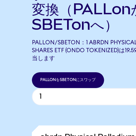
変換（PALLon
SBETonへ）
PALLON/SBETON：1 ABRDN PHYSICA
SHARES ETF (ONDO TOKENIZED)は19.
当します
PALLONをSBETONにスワップ