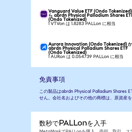
Vanguard Value ETF (Ondo Tokenized
ら abrdn Physical Palladium Shares ET
(Ondo Tokenized)
1 VTVon は 1.8283 PALLon に相当
Aurora Innovation (Ondo Tokenized)
abrdn Physical Palladium Shares ETF
(Ondo Tokenized)
1 AURon は 0.054739 PALLon に相当
免責事項
この製品はabrdn Physical Palladium S
せん。会社名およびその他の商標は、原資産を
数秒でPALLonを入手
MetaMaskでPALLonを購入、売却、取