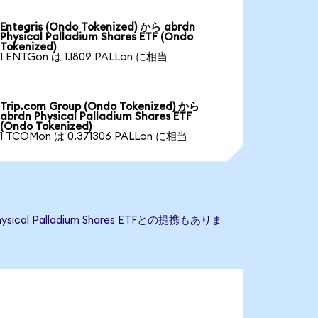
Entegris (Ondo Tokenized) から abrdn
Physical Palladium Shares ETF (Ondo
Tokenized)
1 ENTGon は 1.1809 PALLon に相当
Trip.com Group (Ondo Tokenized) から
abrdn Physical Palladium Shares ETF
(Ondo Tokenized)
1 TCOMon は 0.371306 PALLon に相当
cal Palladium Shares ETFとの提携もありま