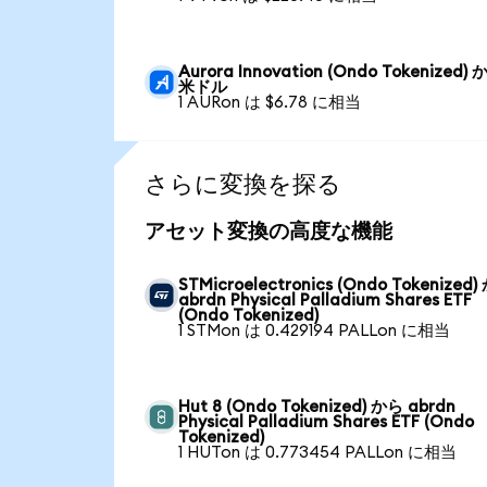
Aurora Innovation (Ondo Tokenized)
米ドル
1 AURon は $6.78 に相当
さらに変換を探る
アセット変換の高度な機能
STMicroelectronics (Ondo Tokenized
abrdn Physical Palladium Shares ETF
(Ondo Tokenized)
1 STMon は 0.429194 PALLon に相当
Hut 8 (Ondo Tokenized) から abrdn
Physical Palladium Shares ETF (Ondo
Tokenized)
1 HUTon は 0.773454 PALLon に相当