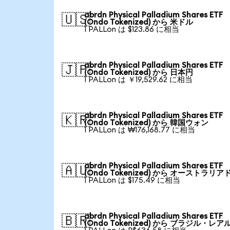
abrdn Physical Palladium Shares ETF
🇺🇸
(Ondo Tokenized) から 米ドル
1 PALLon は $123.86 に相当
abrdn Physical Palladium Shares ETF
🇯🇵
(Ondo Tokenized) から 日本円
1 PALLon は ￥19,529.62 に相当
abrdn Physical Palladium Shares ETF
🇰🇷
(Ondo Tokenized) から 韓国ウォン
1 PALLon は ₩176,168.77 に相当
abrdn Physical Palladium Shares ETF
🇦🇺
(Ondo Tokenized) から オーストラリア
1 PALLon は $175.49 に相当
abrdn Physical Palladium Shares ETF
🇧🇷
(Ondo Tokenized) から ブラジル・レア