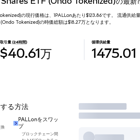
um Shares ETF (Ondo Tokenized)の
 (Ondo Tokenized)の現行価格は、1PALLonあたり$123.86です。 流通供給
s ETF (Ondo Tokenized)の時価総額は$18.27万となります。
取引量
(24時間)
循環供給量
$40.61万
1475.01
用する方法
取引
PALLonをスワッ
プ
交換
ブロックチェーン間