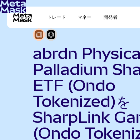
トレード
マネー
開発者
abrdn Physica
Palladium Sh
ETF (Ondo
Tokenized)を
SharpLink Ga
(Ondo Tokeni