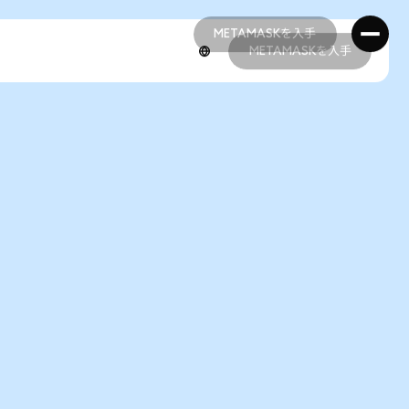
METAMASKを入手
METAMASKを入手
METAMASKを入手
METAMASKを入手