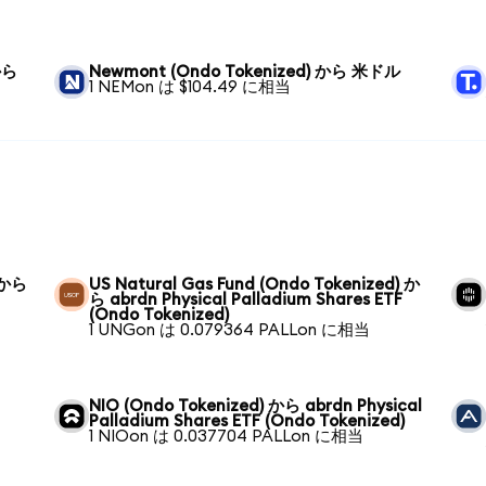
 から
Newmont (Ondo Tokenized) から 米ドル
1 NEMon は $104.49 に相当
) から
US Natural Gas Fund (Ondo Tokenized) か
ら abrdn Physical Palladium Shares ETF
(Ondo Tokenized)
1 UNGon は 0.079364 PALLon に相当
NIO (Ondo Tokenized) から abrdn Physical
Palladium Shares ETF (Ondo Tokenized)
1 NIOon は 0.037704 PALLon に相当