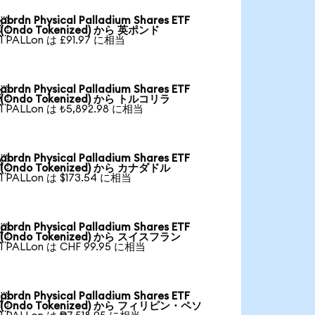
abrdn Physical Palladium Shares ETF

(Ondo Tokenized) から 英ポンド
1 PALLon は £91.97 に相当
abrdn Physical Palladium Shares ETF

(Ondo Tokenized) から トルコリラ
1 PALLon は ₺5,892.98 に相当
abrdn Physical Palladium Shares ETF

(Ondo Tokenized) から カナダドル
1 PALLon は $173.54 に相当
abrdn Physical Palladium Shares ETF

(Ondo Tokenized) から スイスフラン
1 PALLon は CHF 99.95 に相当
abrdn Physical Palladium Shares ETF

(Ondo Tokenized) から フィリピン・ペソ